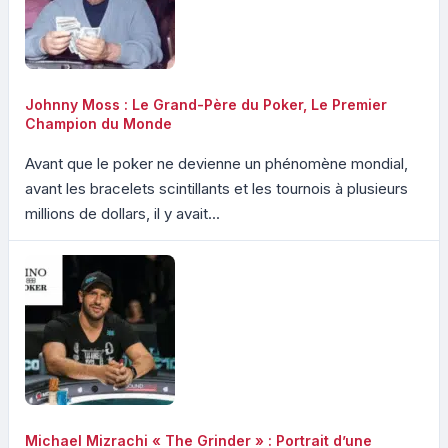
Johnny Moss : Le Grand-Père du Poker, Le Premier
Champion du Monde
Avant que le poker ne devienne un phénomène mondial,
avant les bracelets scintillants et les tournois à plusieurs
millions de dollars, il y avait...
Michael Mizrachi « The Grinder » : Portrait d’une