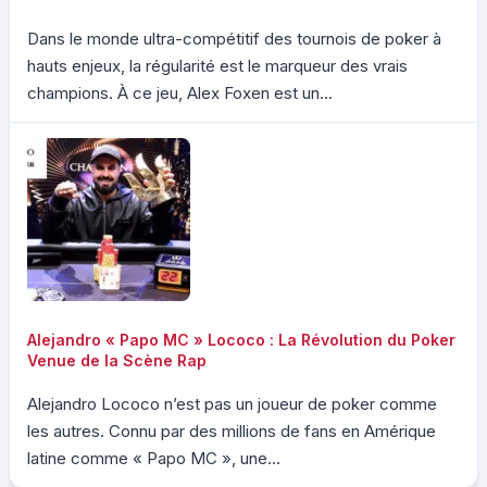
Dans le monde ultra-compétitif des tournois de poker à
hauts enjeux, la régularité est le marqueur des vrais
champions. À ce jeu, Alex Foxen est un...
Alejandro « Papo MC » Lococo : La Révolution du Poker
Venue de la Scène Rap
Alejandro Lococo n’est pas un joueur de poker comme
les autres. Connu par des millions de fans en Amérique
latine comme « Papo MC », une...