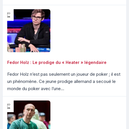
Fedor Holz : Le prodige du « Heater » légendaire
Fedor Holz n’est pas seulement un joueur de poker ; il est
un phénomène. Ce jeune prodige allemand a secoué le
monde du poker avec l’une...