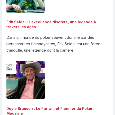
Erik Seidel : L’excellence discrète, une légende à
travers les ages
Dans un monde du poker souvent dominé par des
personnalités flamboyantes, Erik Seidel est une force
tranquille, une légende dont la carrière...
Doyle Brunson : Le Parrain et Pionnier du Poker
Moderne