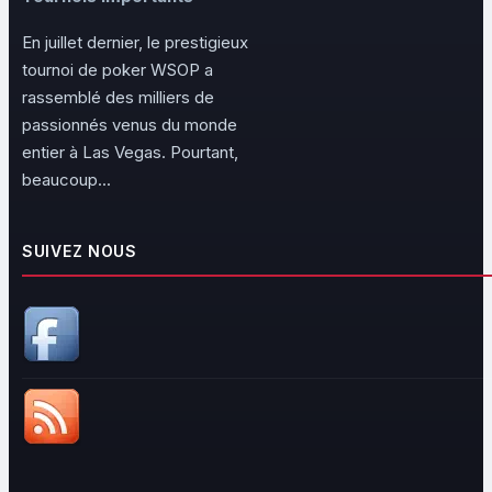
En juillet dernier, le prestigieux
tournoi de poker WSOP a
rassemblé des milliers de
passionnés venus du monde
entier à Las Vegas. Pourtant,
beaucoup...
SUIVEZ NOUS