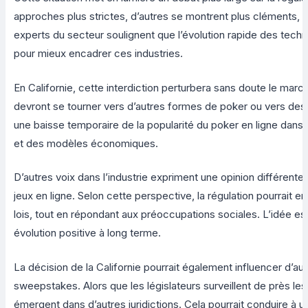
approches plus strictes, d’autres se montrent plus cléments, 
experts du secteur soulignent que l’évolution rapide des techn
pour mieux encadrer ces industries.
En Californie, cette interdiction perturbera sans doute le ma
devront se tourner vers d’autres formes de poker ou vers des si
une baisse temporaire de la popularité du poker en ligne dans 
et des modèles économiques.
D’autres voix dans l’industrie expriment une opinion différente
jeux en ligne. Selon cette perspective, la régulation pourrait
lois, tout en répondant aux préoccupations sociales. L’idée est
évolution positive à long terme.
La décision de la Californie pourrait également influencer d’au
sweepstakes. Alors que les législateurs surveillent de près les 
émergent dans d’autres juridictions. Cela pourrait conduire à 