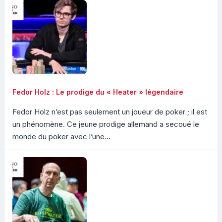
Fedor Holz : Le prodige du « Heater » légendaire
Fedor Holz n’est pas seulement un joueur de poker ; il est
un phénomène. Ce jeune prodige allemand a secoué le
monde du poker avec l’une...