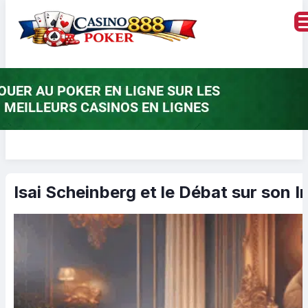
Isai Scheinberg et le Débat sur son I