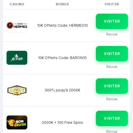
CASINO
BONUS
VISITER
VISITER
10€ Offerts Code: HERMES10
Revue
VISITER
10€ Offerts Code: BARON10
Revue
VISITER
300% jusqu’à 2000€
Revue
VISITER
2000€ + 100 Free Spins
Revue