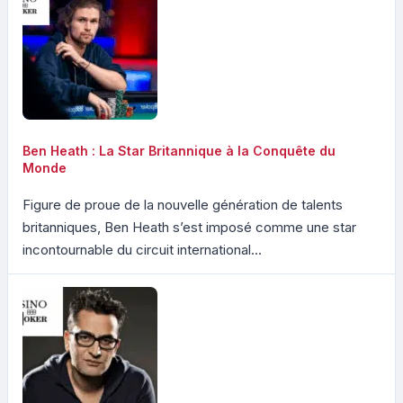
Ben Heath : La Star Britannique à la Conquête du
Monde
Figure de proue de la nouvelle génération de talents
britanniques, Ben Heath s’est imposé comme une star
incontournable du circuit international...