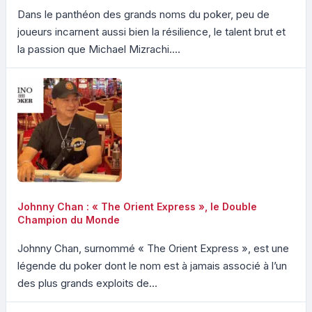
Dans le panthéon des grands noms du poker, peu de
joueurs incarnent aussi bien la résilience, le talent brut et
la passion que Michael Mizrachi....
Johnny Chan : « The Orient Express », le Double
Champion du Monde
Johnny Chan, surnommé « The Orient Express », est une
légende du poker dont le nom est à jamais associé à l’un
des plus grands exploits de...