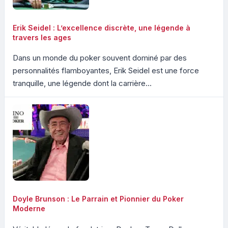
Erik Seidel : L’excellence discrète, une légende à
travers les ages
Dans un monde du poker souvent dominé par des
personnalités flamboyantes, Erik Seidel est une force
tranquille, une légende dont la carrière...
Doyle Brunson : Le Parrain et Pionnier du Poker
Moderne