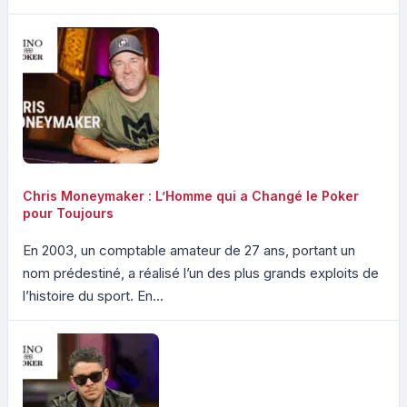
Chris Moneymaker : L’Homme qui a Changé le Poker
pour Toujours
En 2003, un comptable amateur de 27 ans, portant un
nom prédestiné, a réalisé l’un des plus grands exploits de
l’histoire du sport. En...