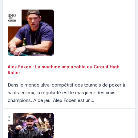
Alex Foxen : La machine implacable du Circuit High
Roller
Dans le monde ultra-compétitif des tournois de poker à
hauts enjeux, la régularité est le marqueur des vrais
champions. À ce jeu, Alex Foxen est un...