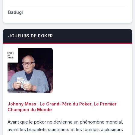
Badugi
JOUEURS DE POKER
Johnny Moss : Le Grand-Père du Poker, Le Premier
Champion du Monde
Avant que le poker ne devienne un phénomène mondial,
avant les bracelets scintillants et les tournois à plusieurs