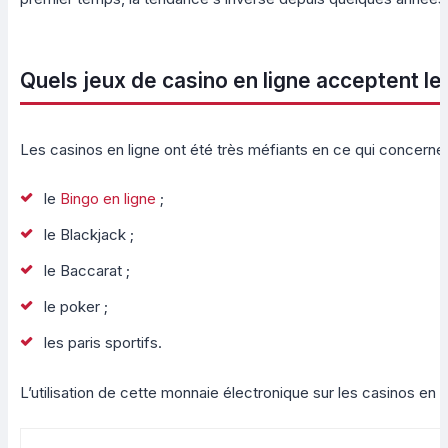
Quels jeux de casino en ligne acceptent l
Les casinos en ligne ont été très méfiants en ce qui concerne
le
Bingo en ligne
;
le Blackjack ;
le Baccarat ;
le poker ;
les paris sportifs.
L’utilisation de cette monnaie électronique sur les casinos en