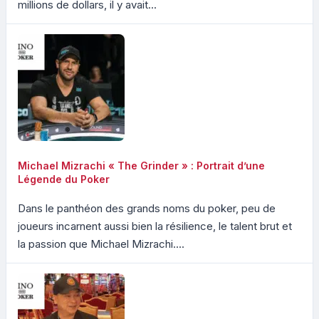
millions de dollars, il y avait...
Michael Mizrachi « The Grinder » : Portrait d’une
Légende du Poker
Dans le panthéon des grands noms du poker, peu de
joueurs incarnent aussi bien la résilience, le talent brut et
la passion que Michael Mizrachi....