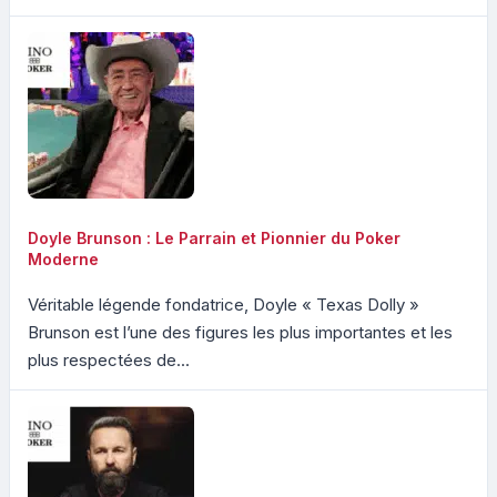
Doyle Brunson : Le Parrain et Pionnier du Poker
Moderne
Véritable légende fondatrice, Doyle « Texas Dolly »
Brunson est l’une des figures les plus importantes et les
plus respectées de...