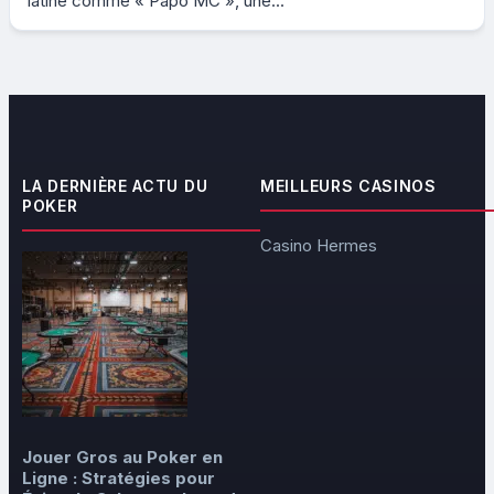
latine comme « Papo MC », une...
LA DERNIÈRE ACTU DU
MEILLEURS CASINOS
POKER
Casino Hermes
Jouer Gros au Poker en
Ligne : Stratégies pour