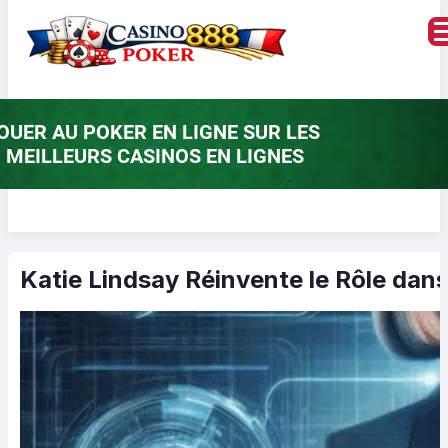
Katie Lindsay Réinvente le Rôle dans