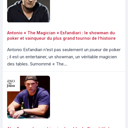
Antonio « The Magician » Esfandiari : le showman du
poker et vainqueur du plus grand tournoi de l’histoire
Antonio Esfandiari n’est pas seulement un joueur de poker
; il est un entertainer, un showman, un véritable magicien
des tables. Surnommé « The...