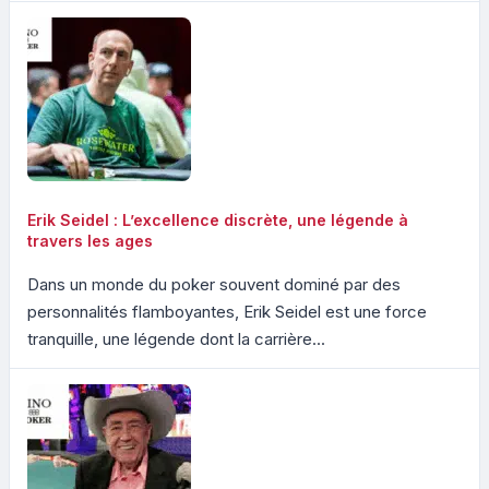
Erik Seidel : L’excellence discrète, une légende à
travers les ages
Dans un monde du poker souvent dominé par des
personnalités flamboyantes, Erik Seidel est une force
tranquille, une légende dont la carrière...