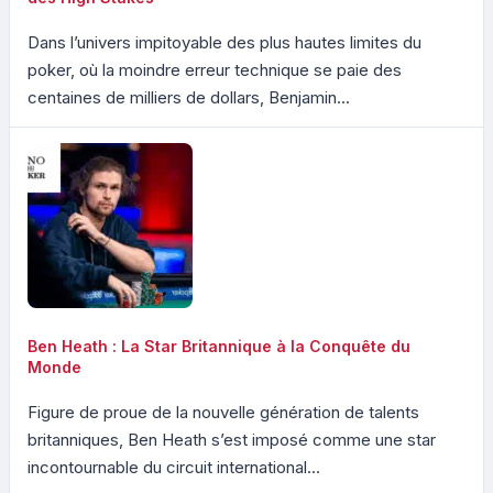
Dans l’univers impitoyable des plus hautes limites du
poker, où la moindre erreur technique se paie des
centaines de milliers de dollars, Benjamin...
Ben Heath : La Star Britannique à la Conquête du
Monde
Figure de proue de la nouvelle génération de talents
britanniques, Ben Heath s’est imposé comme une star
incontournable du circuit international...