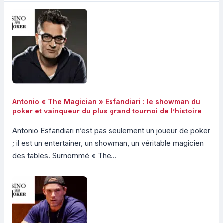
Antonio « The Magician » Esfandiari : le showman du
poker et vainqueur du plus grand tournoi de l’histoire
Antonio Esfandiari n’est pas seulement un joueur de poker
; il est un entertainer, un showman, un véritable magicien
des tables. Surnommé « The...