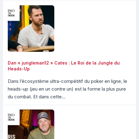
Dan « jungleman12 » Cates : Le Roi de la Jungle du
Heads-Up
Dans l’écosystème ultra-compétitif du poker en ligne, le
heads-up (jeu en un contre un) est la forme la plus pure
du combat. Et dans cette...