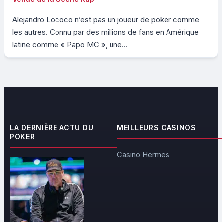
Alejandro Lococo n’est pas un joueur de poker comme
les autres. Connu par des millions de fans en Amérique
latine comme « Papo MC », une...
LA DERNIÈRE ACTU DU
MEILLEURS CASINOS
POKER
Casino Hermes