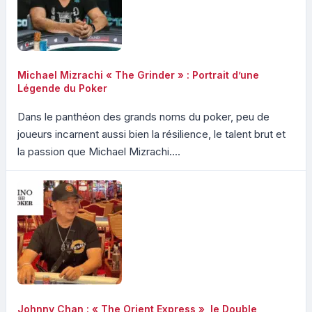
Michael Mizrachi « The Grinder » : Portrait d’une
Légende du Poker
Dans le panthéon des grands noms du poker, peu de
joueurs incarnent aussi bien la résilience, le talent brut et
la passion que Michael Mizrachi....
Johnny Chan : « The Orient Express », le Double