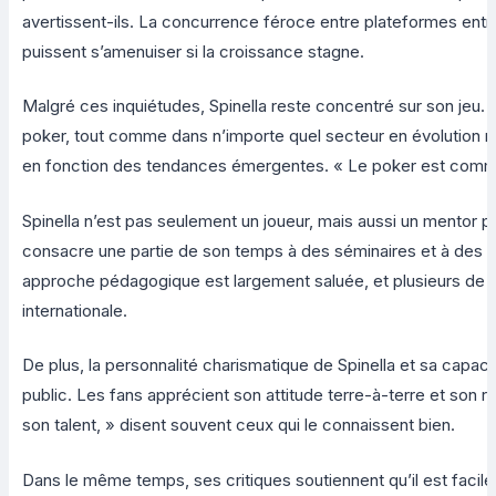
avertissent-ils. La concurrence féroce entre plateformes entr
puissent s’amenuiser si la croissance stagne.
Malgré ces inquiétudes, Spinella reste concentré sur son jeu. I
poker, tout comme dans n’importe quel secteur en évolution rap
en fonction des tendances émergentes. « Le poker est comme 
Spinella n’est pas seulement un joueur, mais aussi un mentor 
consacre une partie de son temps à des séminaires et à des f
approche pédagogique est largement saluée, et plusieurs de 
internationale.
De plus, la personnalité charismatique de Spinella et sa capa
public. Les fans apprécient son attitude terre-à-terre et son 
son talent, » disent souvent ceux qui le connaissent bien.
Dans le même temps, ses critiques soutiennent qu’il est faci