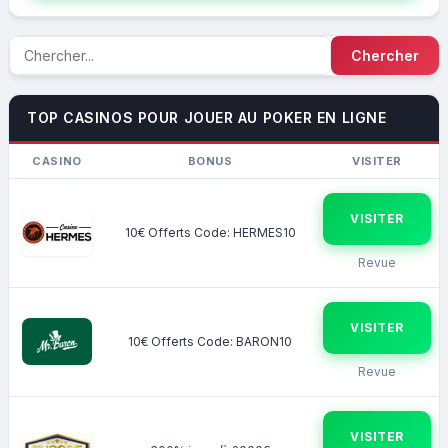
TOP CASINOS POUR JOUER AU POKER EN LIGNE
CASINO
BONUS
VISITER
VISITER
10€ Offerts Code: HERMES10
Revue
VISITER
10€ Offerts Code: BARON10
Revue
VISITER