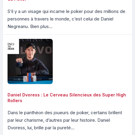
S’il y a un visage qui incarne le poker pour des millions de
personnes à travers le monde, c’est celui de Daniel
Negreanu. Bien plus...
Daniel Dvoress : Le Cerveau Silencieux des Super High
Rollers
Dans le panthéon des joueurs de poker, certains brillent
par leur charisme, d’autres par leur histoire. Daniel
Dvoress, lui, brille par la pureté...