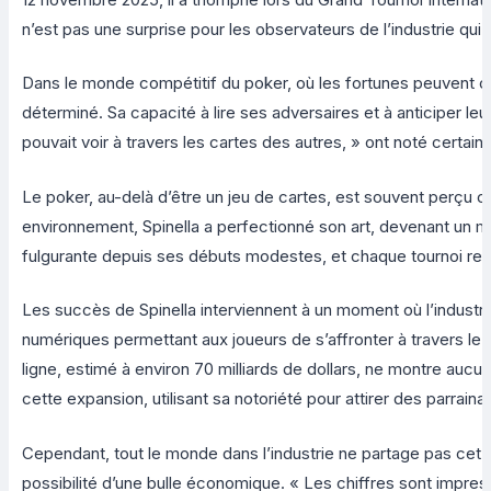
n’est pas une surprise pour les observateurs de l’industrie qui
Dans le monde compétitif du poker, où les fortunes peuvent ch
déterminé. Sa capacité à lire ses adversaires et à anticiper le
pouvait voir à travers les cartes des autres, » ont noté certa
Le poker, au-delà d’être un jeu de cartes, est souvent perçu 
environnement, Spinella a perfectionné son art, devenant un 
fulgurante depuis ses débuts modestes, et chaque tournoi renf
Les succès de Spinella interviennent à un moment où l’industr
numériques permettant aux joueurs de s’affronter à travers le
ligne, estimé à environ 70 milliards de dollars, ne montre aucu
cette expansion, utilisant sa notoriété pour attirer des parraina
Cependant, tout le monde dans l’industrie ne partage pas cet o
possibilité d’une bulle économique. « Les chiffres sont impres