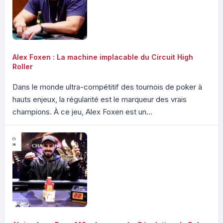
Alex Foxen : La machine implacable du Circuit High
Roller
Dans le monde ultra-compétitif des tournois de poker à
hauts enjeux, la régularité est le marqueur des vrais
champions. À ce jeu, Alex Foxen est un...