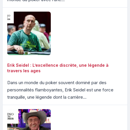
Erik Seidel : L’excellence discrète, une légende à
travers les ages
Dans un monde du poker souvent dominé par des
personnalités flamboyantes, Erik Seidel est une force
tranquille, une légende dont la carrière...