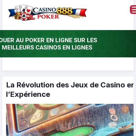
La Révolution des Jeux de Casino en 
l’Expérience