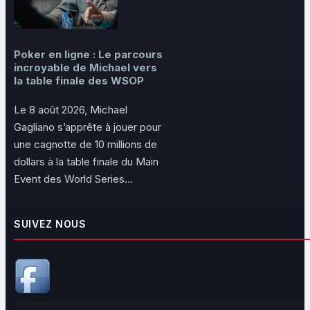
Poker en ligne : Le parcours
incroyable de Michael vers
la table finale des WSOP
Le 8 août 2026, Michael
Gagliano s’apprête à jouer pour
une cagnotte de 10 millions de
dollars à la table finale du Main
Event des World Series...
SUIVEZ NOUS