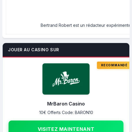
Bertrand Robert est un rédacteur expérimenté 
JOUER AU CASINO SUR
MrBaron Casino
10€ Offerts Code: BARON10
VISITEZ MAINTENANT