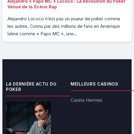
Alejandro « Papo MC » Lococo : La Révolution du Poker
Venue de la Scène Rap
Alejandro Lococo n’est pas un joueur de poker comme
les autres. Connu par des millions de fans en Amérique
latine comme « Papo MC », une...
LA DERNIÈRE ACTU DU
MEILLEURS CASINOS
POKER
Casino Hermes