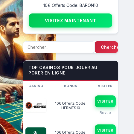
10€ Offerts Code: BARON10
VISITEZ MAINTENANT
TOP CASINOS POUR JOUER AU
POKER EN LIGNE
CASINO
BONUS
VISITER
VISITER
10€ Offerts Code:
HERMES10
Revue
VISITER
10€ Offerts Code: