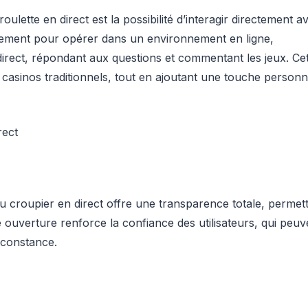
ulette en direct est la possibilité d’interagir directement a
quement pour opérer dans un environnement en ligne,
irect, répondant aux questions et commentant les jeux. Ce
 casinos traditionnels, tout en ajoutant une touche personn
rect
 du croupier en direct offre une transparence totale, permet
e ouverture renforce la confiance des utilisateurs, qui peuv
circonstance.