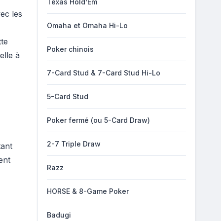
Texas Hold’Em
vec les
Omaha et Omaha Hi-Lo
tte
Poker chinois
elle à
7-Card Stud & 7-Card Stud Hi-Lo
5-Card Stud
Poker fermé (ou 5-Card Draw)
2-7 Triple Draw
tant
ent
Razz
HORSE & 8-Game Poker
Badugi