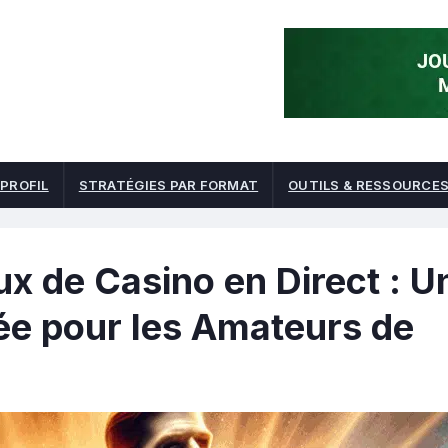
 PROFIL
STRATÉGIES PAR FORMAT
OUTILS & RESSOURCE
ux de Casino en Direct : U
e pour les Amateurs de