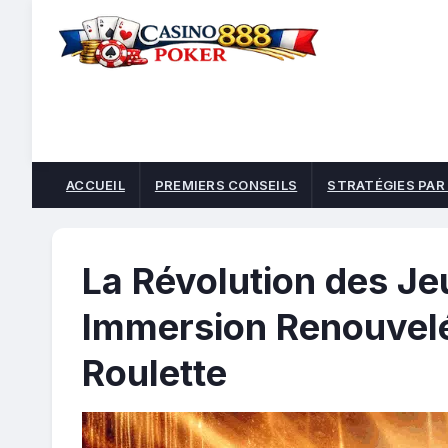
ACCUEIL
PREMIERS CONSEILS
STRATÉGIES PAR
La Révolution des Je
Immersion Renouvelé
Roulette