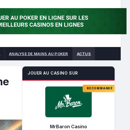
S
ANALYSE DE MAINS AU POKER
ACTUS
JOUER AU CASINO SUR
ne
MrBaron Casino