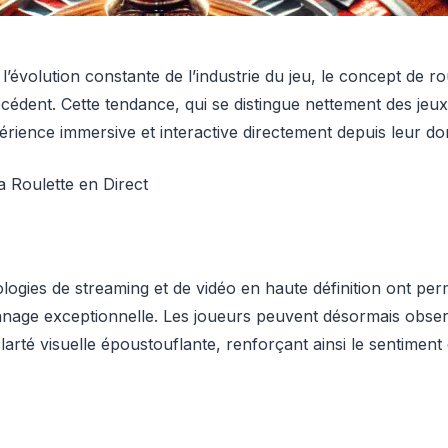
’évolution constante de l’industrie du jeu, le concept de ro
édent. Cette tendance, qui se distingue nettement des jeux
érience immersive et interactive directement depuis leur dom
a Roulette en Direct
ogies de streaming et de vidéo en haute définition ont per
ionnage exceptionnelle. Les joueurs peuvent désormais obser
larté visuelle époustouflante, renforçant ainsi le sentiment 