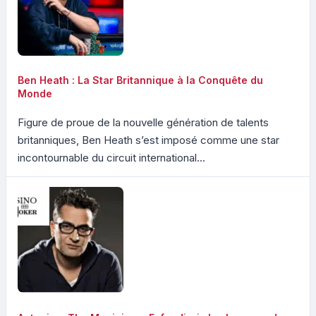
Ben Heath : La Star Britannique à la Conquête du
Monde
Figure de proue de la nouvelle génération de talents
britanniques, Ben Heath s’est imposé comme une star
incontournable du circuit international...