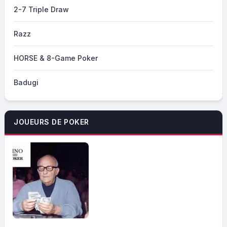
2-7 Triple Draw
Razz
HORSE & 8-Game Poker
Badugi
JOUEURS DE POKER