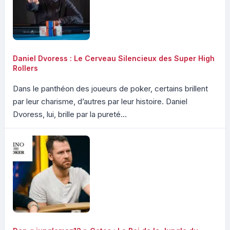
Daniel Dvoress : Le Cerveau Silencieux des Super High
Rollers
Dans le panthéon des joueurs de poker, certains brillent
par leur charisme, d’autres par leur histoire. Daniel
Dvoress, lui, brille par la pureté...