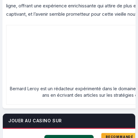
ligne, offrant une expérience enrichissante qui attire de plus e
captivant, et l’avenir semble prometteur pour cette vieille nou
Bernard Leroy est un rédacteur expérimenté dans le domaine des 
ans en écrivant des articles sur les stratégies 
JOUER AU CASINO SUR