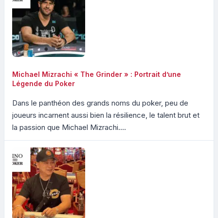
Michael Mizrachi « The Grinder » : Portrait d’une
Légende du Poker
Dans le panthéon des grands noms du poker, peu de
joueurs incarnent aussi bien la résilience, le talent brut et
la passion que Michael Mizrachi....