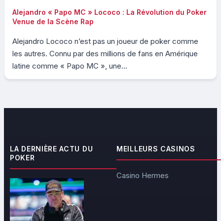
Alejandro « Papo MC » Lococo : La Révolution du Poker
Venue de la Scène Rap
Alejandro Lococo n’est pas un joueur de poker comme
les autres. Connu par des millions de fans en Amérique
latine comme « Papo MC », une...
LA DERNIÈRE ACTU DU
MEILLEURS CASINOS
POKER
Casino Hermes