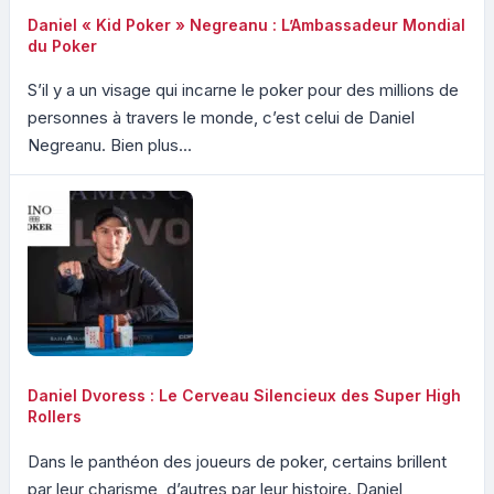
Daniel « Kid Poker » Negreanu : L’Ambassadeur Mondial
du Poker
S’il y a un visage qui incarne le poker pour des millions de
personnes à travers le monde, c’est celui de Daniel
Negreanu. Bien plus...
Daniel Dvoress : Le Cerveau Silencieux des Super High
Rollers
Dans le panthéon des joueurs de poker, certains brillent
par leur charisme, d’autres par leur histoire. Daniel