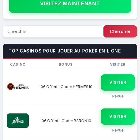
VISITEZ MAINTENANT
TOP CASINOS POUR JOUER AU POKER EN LIGNE
CASINO
BONUS
VISITER
VISITER
10€ Offerts Code: HERMES10
Revue
VISITER
10€ Offerts Code: BARON10
Revue