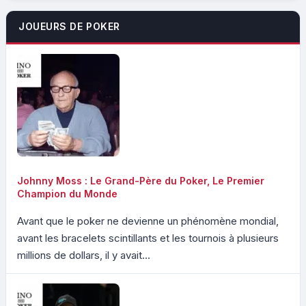
JOUEURS DE POKER
Johnny Moss : Le Grand-Père du Poker, Le Premier
Champion du Monde
Avant que le poker ne devienne un phénomène mondial,
avant les bracelets scintillants et les tournois à plusieurs
millions de dollars, il y avait...