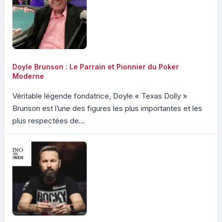
Doyle Brunson : Le Parrain et Pionnier du Poker
Moderne
Véritable légende fondatrice, Doyle « Texas Dolly »
Brunson est l’une des figures les plus importantes et les
plus respectées de...