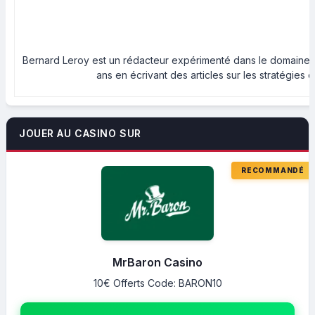
Bernard Leroy est un rédacteur expérimenté dans le domaine des 
ans en écrivant des articles sur les stratégies 
JOUER AU CASINO SUR
MrBaron Casino
10€ Offerts Code: BARON10