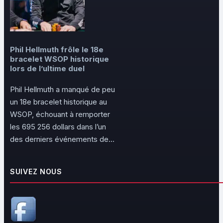
Phil Hellmuth frôle le 18e
bracelet WSOP historique
lors de l’ultime duel
Phil Hellmuth a manqué de peu
un 18e bracelet historique au
WSOP, échouant à remporter
les 695 256 dollars dans l’un
des derniers événements de...
SUIVEZ NOUS