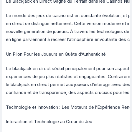
Le Blackjack en Direct Gagne du Terrain dans les Casinos Nu
Le monde des jeux de casino est en constante évolution, et parm
en direct se distingue nettement. Cette version moderne et int
nouvelle génération de joueurs. À travers les technologies de s
en ligne parviennent à recréer l’atmosphère envoûtante des c
Un Pilon Pour les Joueurs en Quête d’Authenticité
Le blackjack en direct séduit principalement pour son aspect
expériences de jeu plus réalistes et engageantes. Contrairemen
le blackjack en direct permet aux joueurs d’interagir avec des
confiance et de transparence, des aspects cruciaux pour les 
Technologie et Innovation : Les Moteurs de l’Expérience Ren
Interaction et Technologie au Cœur du Jeu