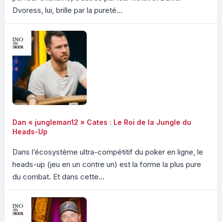
Dvoress, lui, brille par la pureté...
Dan « jungleman12 » Cates : Le Roi de la Jungle du
Heads-Up
Dans l’écosystème ultra-compétitif du poker en ligne, le
heads-up (jeu en un contre un) est la forme la plus pure
du combat. Et dans cette...