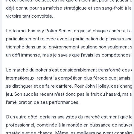
déjà connu pour sa maîtrise stratégique et son sang-froid à la
victoire tant convoitée.
Le tournoi Fantasy Poker Series, organisé chaque année à Las V
particulièrement relevée avec la participation de plusieurs an
triomphé dans un tel environnement souligne non seulement son
un défi immense, mais je savais que j’avais les compétences pou
Le marché du poker s’est considérablement transformé ces d
internationaux, rendant la compétition plus féroce que jamais.
se distinguer et de faire carrière. Pour John Holley, ces chan
jeu. Son succès récent n’est donc pas le fruit du hasard, mai
l’amélioration de ses performances.
D’un autre côté, certains analystes du marché estiment que le s
professionnel, combinée à la montée en puissance de nouveaux
stratégie et de chance. Même les meilleurs peuvent connaître 