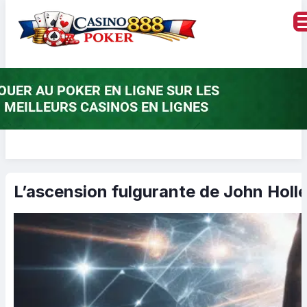
L’ascension fulgurante de John Holle