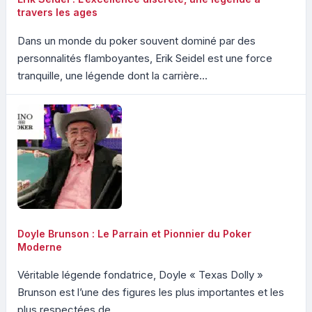
travers les ages
Dans un monde du poker souvent dominé par des
personnalités flamboyantes, Erik Seidel est une force
tranquille, une légende dont la carrière...
Doyle Brunson : Le Parrain et Pionnier du Poker
Moderne
Véritable légende fondatrice, Doyle « Texas Dolly »
Brunson est l’une des figures les plus importantes et les
plus respectées de...