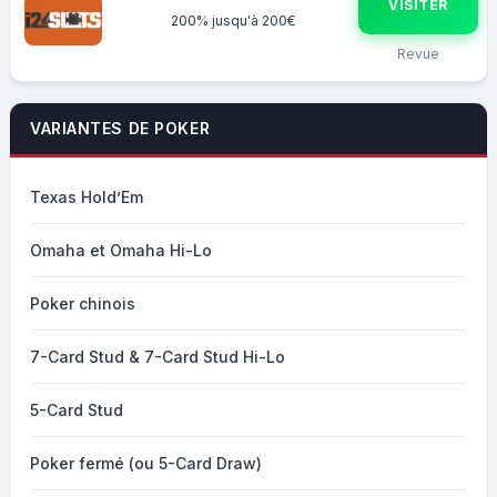
VISITER
200% jusqu'à 200€
Revue
VARIANTES DE POKER
Texas Hold’Em
Omaha et Omaha Hi-Lo
Poker chinois
7-Card Stud & 7-Card Stud Hi-Lo
5-Card Stud
Poker fermé (ou 5-Card Draw)