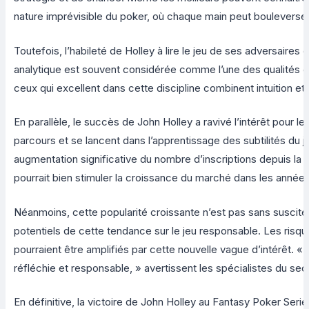
nature imprévisible du poker, où chaque main peut bouleverser l
Toutefois, l’habileté de Holley à lire le jeu de ses adversaire
analytique est souvent considérée comme l’une des qualités e
ceux qui excellent dans cette discipline combinent intuition et
En parallèle, le succès de John Holley a ravivé l’intérêt pour 
parcours et se lancent dans l’apprentissage des subtilités du 
augmentation significative du nombre d’inscriptions depuis la 
pourrait bien stimuler la croissance du marché dans les années 
Néanmoins, cette popularité croissante n’est pas sans suscite
potentiels de cette tendance sur le jeu responsable. Les risq
pourraient être amplifiés par cette nouvelle vague d’intérêt. 
réfléchie et responsable, » avertissent les spécialistes du sec
En définitive, la victoire de John Holley au Fantasy Poker Series