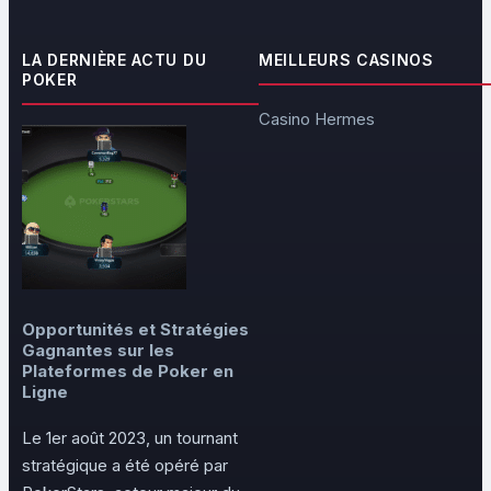
LA DERNIÈRE ACTU DU
MEILLEURS CASINOS
POKER
Casino Hermes
Opportunités et Stratégies
Gagnantes sur les
Plateformes de Poker en
Ligne
Le 1er août 2023, un tournant
stratégique a été opéré par