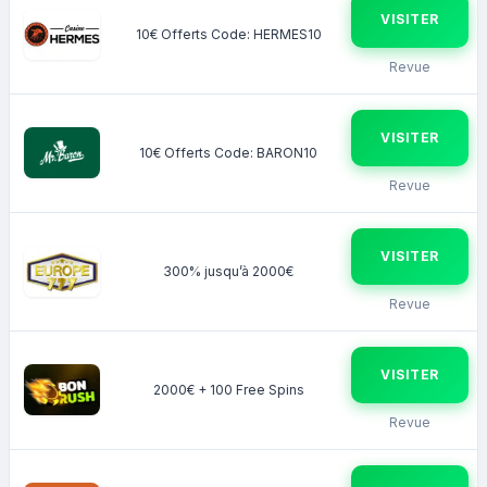
VISITER
10€ Offerts Code: HERMES10
Revue
VISITER
10€ Offerts Code: BARON10
Revue
VISITER
300% jusqu’à 2000€
Revue
VISITER
2000€ + 100 Free Spins
Revue