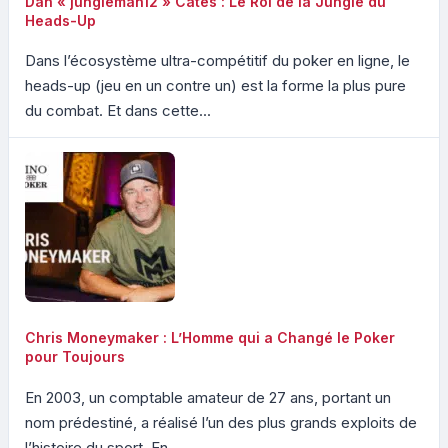
Dan « jungleman12 » Cates : Le Roi de la Jungle du
Heads-Up
Dans l’écosystème ultra-compétitif du poker en ligne, le
heads-up (jeu en un contre un) est la forme la plus pure
du combat. Et dans cette...
Chris Moneymaker : L’Homme qui a Changé le Poker
pour Toujours
En 2003, un comptable amateur de 27 ans, portant un
nom prédestiné, a réalisé l’un des plus grands exploits de
l’histoire du sport. En...