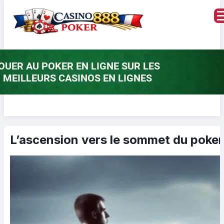
L’ascension vers le sommet du poker