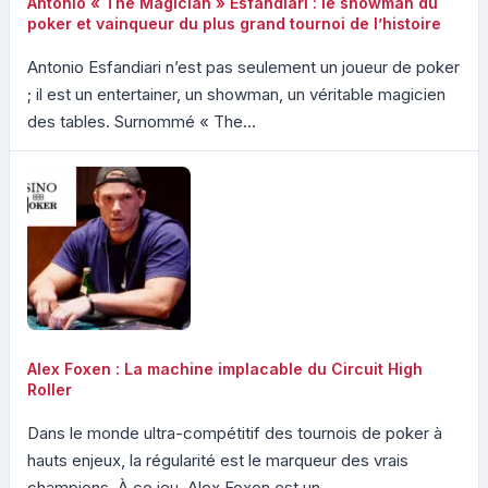
Antonio « The Magician » Esfandiari : le showman du
poker et vainqueur du plus grand tournoi de l’histoire
Antonio Esfandiari n’est pas seulement un joueur de poker
; il est un entertainer, un showman, un véritable magicien
des tables. Surnommé « The...
Alex Foxen : La machine implacable du Circuit High
Roller
Dans le monde ultra-compétitif des tournois de poker à
hauts enjeux, la régularité est le marqueur des vrais
champions. À ce jeu, Alex Foxen est un...