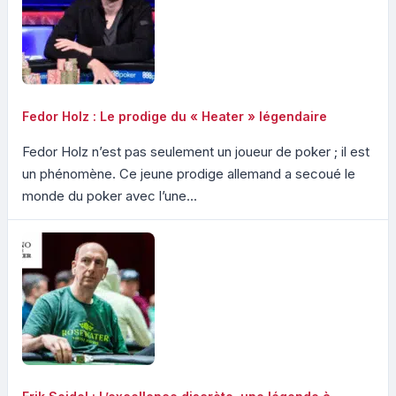
Fedor Holz : Le prodige du « Heater » légendaire
Fedor Holz n’est pas seulement un joueur de poker ; il est
un phénomène. Ce jeune prodige allemand a secoué le
monde du poker avec l’une...