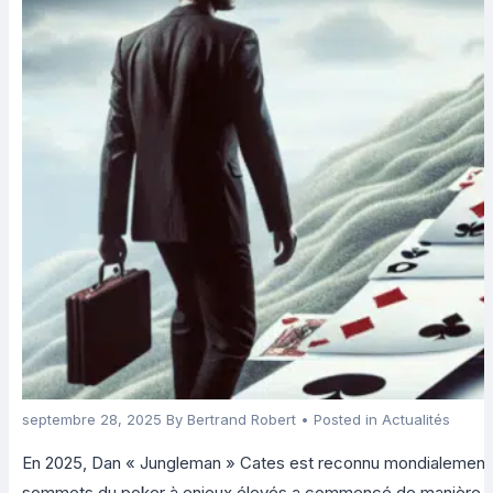
septembre 28, 2025
By
Bertrand Robert
• Posted in
Actualités
En 2025, Dan « Jungleman » Cates est reconnu mondialement c
sommets du poker à enjeux élevés a commencé de manière ass