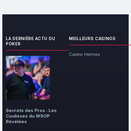
LA DERNIÈRE ACTU DU
MEILLEURS CASINOS
POKER
Casino Hermes
Secrets des Pros : Les
Coulisses du WSOP
Révélées