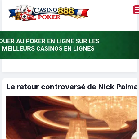
Le retour controversé de Nick Palma 