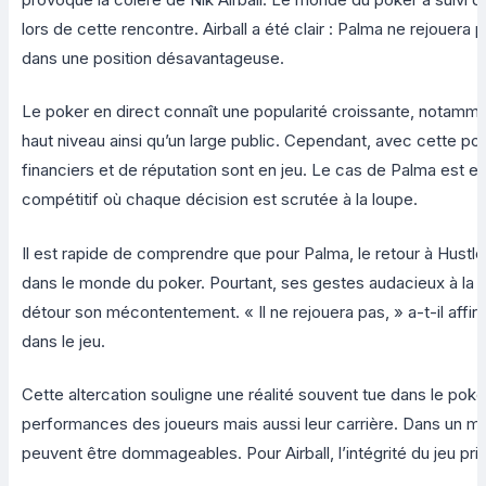
lors de cette rencontre. Airball a été clair : Palma ne rejouer
dans une position désavantageuse.
Le poker en direct connaît une popularité croissante, notamm
haut niveau ainsi qu’un large public. Cependant, avec cette po
financiers et de réputation sont en jeu. Le cas de Palma est
compétitif où chaque décision est scrutée à la loupe.
Il est rapide de comprendre que pour Palma, le retour à Hustl
dans le monde du poker. Pourtant, ses gestes audacieux à la ta
détour son mécontentement. « Il ne rejouera pas, » a-t-il affir
dans le jeu.
Cette altercation souligne une réalité souvent tue dans le poke
performances des joueurs mais aussi leur carrière. Dans un march
peuvent être dommageables. Pour Airball, l’intégrité du jeu pri