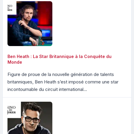
Ben Heath : La Star Britannique à la Conquête du
Monde
Figure de proue de la nouvelle génération de talents
britanniques, Ben Heath s’est imposé comme une star
incontournable du circuit international...