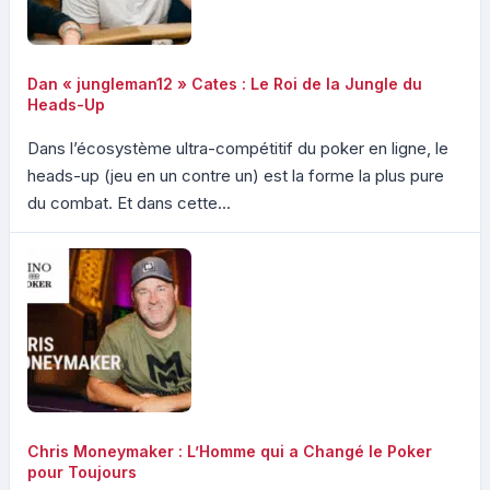
Dan « jungleman12 » Cates : Le Roi de la Jungle du
Heads-Up
Dans l’écosystème ultra-compétitif du poker en ligne, le
heads-up (jeu en un contre un) est la forme la plus pure
du combat. Et dans cette...
Chris Moneymaker : L’Homme qui a Changé le Poker
pour Toujours