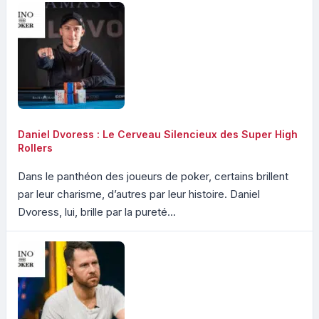
Daniel Dvoress : Le Cerveau Silencieux des Super High
Rollers
Dans le panthéon des joueurs de poker, certains brillent
par leur charisme, d’autres par leur histoire. Daniel
Dvoress, lui, brille par la pureté...