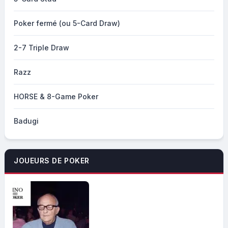
Poker fermé (ou 5-Card Draw)
2-7 Triple Draw
Razz
HORSE & 8-Game Poker
Badugi
JOUEURS DE POKER