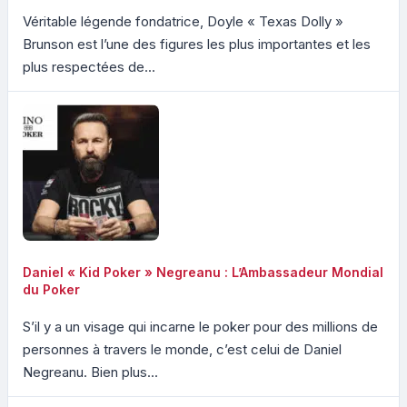
Véritable légende fondatrice, Doyle « Texas Dolly »
Brunson est l’une des figures les plus importantes et les
plus respectées de...
Daniel « Kid Poker » Negreanu : L’Ambassadeur Mondial
du Poker
S’il y a un visage qui incarne le poker pour des millions de
personnes à travers le monde, c’est celui de Daniel
Negreanu. Bien plus...