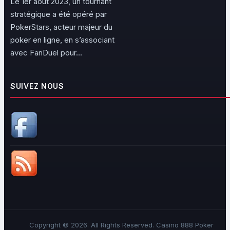
Le 1er août 2023, un tournant
stratégique a été opéré par
PokerStars, acteur majeur du
poker en ligne, en s’associant
avec FanDuel pour...
SUIVEZ NOUS
Copyright © 2026. All Rights Reserved.
Casino 888 Poker