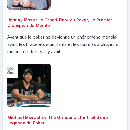
Johnny Moss : Le Grand-Père du Poker, Le Premier
Champion du Monde
Avant que le poker ne devienne un phénomène mondial,
avant les bracelets scintillants et les tournois à plusieurs
millions de dollars, il y avait...
Michael Mizrachi « The Grinder » : Portrait d’une
Légende du Poker