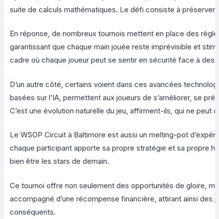
suite de calculs mathématiques. Le défi consiste à préserver l’
En réponse, de nombreux tournois mettent en place des règles st
garantissant que chaque main jouée reste imprévisible et stimu
cadre où chaque joueur peut se sentir en sécurité face à des
D’un autre côté, certains voient dans ces avancées technologi
basées sur l’IA, permettent aux joueurs de s’améliorer, se prép
C’est une évolution naturelle du jeu, affirment-ils, qui ne peut
Le WSOP Circuit à Baltimore est aussi un melting-pot d’expér
chaque participant apporte sa propre stratégie et sa propre hist
bien être les stars de demain.
Ce tournoi offre non seulement des opportunités de gloire, m
accompagné d’une récompense financière, attirant ainsi des jou
conséquents.