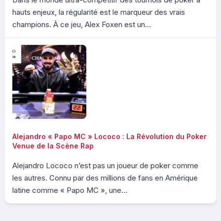
hauts enjeux, la régularité est le marqueur des vrais
champions. À ce jeu, Alex Foxen est un...
Alejandro « Papo MC » Lococo : La Révolution du Poker
Venue de la Scène Rap
Alejandro Lococo n’est pas un joueur de poker comme
les autres. Connu par des millions de fans en Amérique
latine comme « Papo MC », une...