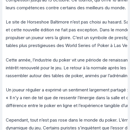
leurs compétences contre certains des meilleurs du monde.
Le site de Horseshoe Baltimore n’est pas choisi au hasard. Sa
et cette nouvelle édition ne fait pas exception. Dans le mon
propulser un joueur vers la gloire. C’est un symbole de prest
tables plus prestigieuses des World Series of Poker à Las Veg
Cette année, l’industrie du poker vit une période de renaissanc
intérêt renouvelé pour le jeu. Le retour à la normale après les 
rassembler autour des tables de poker, animés par l’adrénaline
Un joueur régulier a exprimé un sentiment largement partagé :
« Il n’y a rien de tel que de ressentir l’énergie dans la salle et
différence entre le poker en ligne et l’expérience tangible d’un
Cependant, tout n’est pas rose dans le monde du poker. L’éme
dynamique du jeu. Certains puristes s’inquiètent que l’essor de l