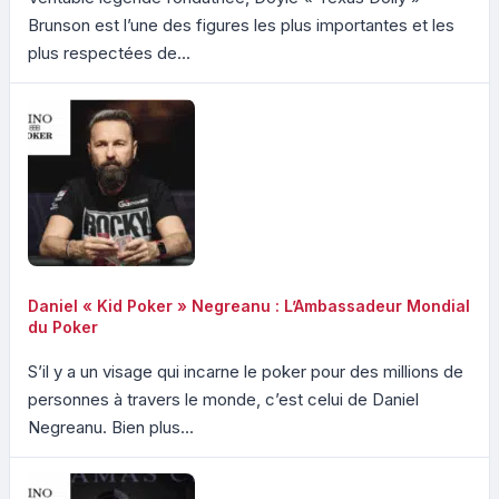
Brunson est l’une des figures les plus importantes et les
plus respectées de...
Daniel « Kid Poker » Negreanu : L’Ambassadeur Mondial
du Poker
S’il y a un visage qui incarne le poker pour des millions de
personnes à travers le monde, c’est celui de Daniel
Negreanu. Bien plus...