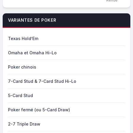
Revue
VARIANTES DE POKER
Texas Hold’Em
Omaha et Omaha Hi-Lo
Poker chinois
7-Card Stud & 7-Card Stud Hi-Lo
5-Card Stud
Poker fermé (ou 5-Card Draw)
2-7 Triple Draw