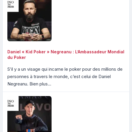
Daniel « Kid Poker » Negreanu : L’Ambassadeur Mondial
du Poker
S’il y a un visage qui incarne le poker pour des millions de
personnes à travers le monde, c’est celui de Daniel
Negreanu. Bien plus...