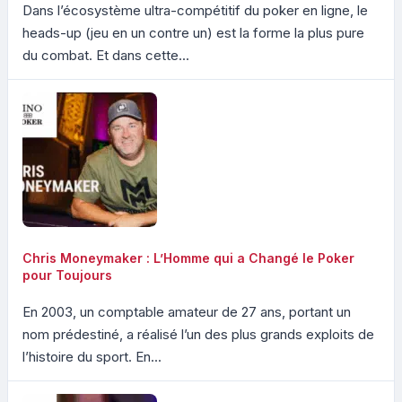
Dans l’écosystème ultra-compétitif du poker en ligne, le
heads-up (jeu en un contre un) est la forme la plus pure
du combat. Et dans cette...
Chris Moneymaker : L’Homme qui a Changé le Poker
pour Toujours
En 2003, un comptable amateur de 27 ans, portant un
nom prédestiné, a réalisé l’un des plus grands exploits de
l’histoire du sport. En...