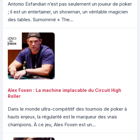
Antonio Esfandiari n’est pas seulement un joueur de poker
; il est un entertainer, un showman, un véritable magicien
des tables. Surnommé « The...
Alex Foxen : La machine implacable du Circuit High
Roller
Dans le monde ultra-compétitif des tournois de poker à
hauts enjeux, la régularité est le marqueur des vrais
champions. À ce jeu, Alex Foxen est un...