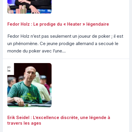
Fedor Holz : Le prodige du « Heater » légendaire
Fedor Holz n’est pas seulement un joueur de poker ; il est
un phénomène. Ce jeune prodige allemand a secoué le
monde du poker avec l’une...
Erik Seidel : L’excellence discrète, une légende à
travers les ages