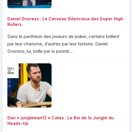
Daniel Dvoress : Le Cerveau Silencieux des Super High
Rollers
Dans le panthéon des joueurs de poker, certains brillent
par leur charisme, d’autres par leur histoire. Daniel
Dvoress, lui, brille par la pureté...
Dan « jungleman12 » Cates : Le Roi de la Jungle du
Heads-Up