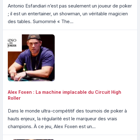
Antonio Esfandiari n’est pas seulement un joueur de poker
; il est un entertainer, un showman, un véritable magicien
des tables. Surnommé « The...
Alex Foxen : La machine implacable du Circuit High
Roller
Dans le monde ultra-compétitif des tournois de poker à
hauts enjeux, la régularité est le marqueur des vrais
champions. À ce jeu, Alex Foxen est un...