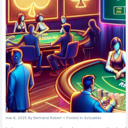
mai 8, 2025
By
Bertrand Robert
• Posted in
Actualités