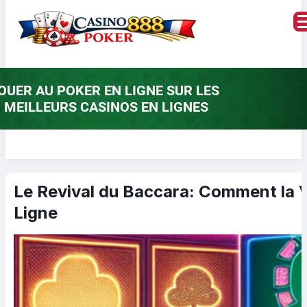
Le Revival du Baccara: Comment la V
Ligne