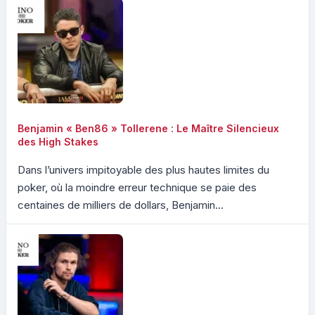
Benjamin « Ben86 » Tollerene : Le Maître Silencieux
des High Stakes
Dans l’univers impitoyable des plus hautes limites du
poker, où la moindre erreur technique se paie des
centaines de milliers de dollars, Benjamin...