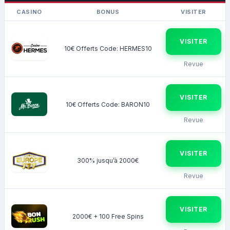
CASINO
BONUS
VISITER
VISITER
10€ Offerts Code: HERMES10
Revue
VISITER
10€ Offerts Code: BARON10
Revue
VISITER
300% jusqu’à 2000€
Revue
VISITER
2000€ + 100 Free Spins