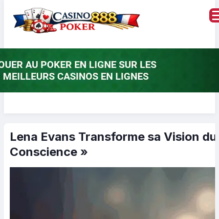
Lena Evans Transforme sa Vision du 
Conscience »