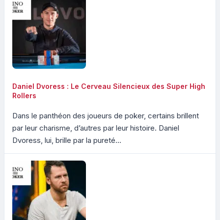
Daniel Dvoress : Le Cerveau Silencieux des Super High
Rollers
Dans le panthéon des joueurs de poker, certains brillent
par leur charisme, d’autres par leur histoire. Daniel
Dvoress, lui, brille par la pureté...