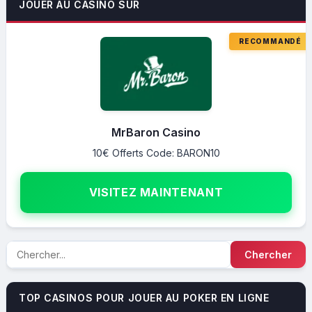
JOUER AU CASINO SUR
MrBaron Casino
10€ Offerts Code: BARON10
VISITEZ MAINTENANT
TOP CASINOS POUR JOUER AU POKER EN LIGNE