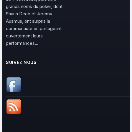
grands noms du poker, dont
Shaun Deeb et Jeremy
Ausmus, ont surpris la
communauté en partageant
ouvertement leurs
performances...
SUIVEZ NOUS