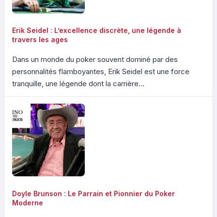
Erik Seidel : L’excellence discrète, une légende à
travers les ages
Dans un monde du poker souvent dominé par des
personnalités flamboyantes, Erik Seidel est une force
tranquille, une légende dont la carrière...
Doyle Brunson : Le Parrain et Pionnier du Poker
Moderne