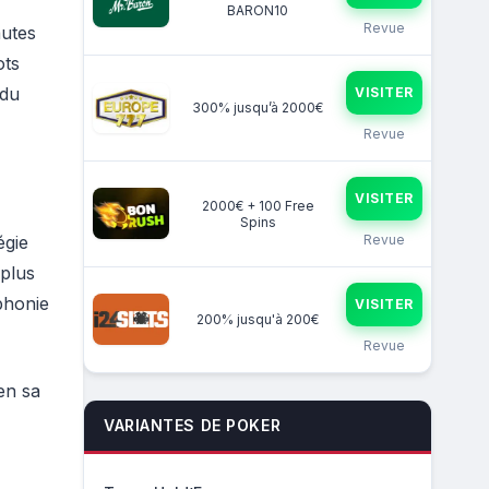
BARON10
Revue
autes
ots
 du
VISITER
300% jusqu’à 2000€
Revue
VISITER
2000€ + 100 Free
Spins
égie
Revue
 plus
phonie
VISITER
200% jusqu'à 200€
Revue
en sa
VARIANTES DE POKER