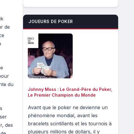
ik
JOUEURS DE POKER
ur de
ce
e
ne
pour
ante du
Johnny Moss : Le Grand-Père du Poker,
Le Premier Champion du Monde
Avant que le poker ne devienne un
us
phénomène mondial, avant les
ser
bracelets scintillants et les tournois à
r, des
plusieurs millions de dollars, il y
 de