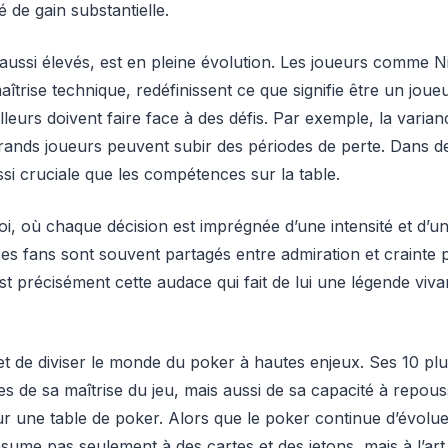
 de gain substantielle.
aussi élevés, est en pleine évolution. Les joueurs comme N
îtrise technique, redéfinissent ce que signifie être un joue
eurs doivent faire face à des défis. Par exemple, la varian
grands joueurs peuvent subir des périodes de perte. Dans d
ussi cruciale que les compétences sur la table.
oi, où chaque décision est imprégnée d’une intensité et d’u
ses fans sont souvent partagés entre admiration et crainte 
’est précisément cette audace qui fait de lui une légende viv
et de diviser le monde du poker à hautes enjeux. Ses 10 pl
 de sa maîtrise du jeu, mais aussi de sa capacité à repous
ur une table de poker. Alors que le poker continue d’évolue
sume pas seulement à des cartes et des jetons, mais à l’art