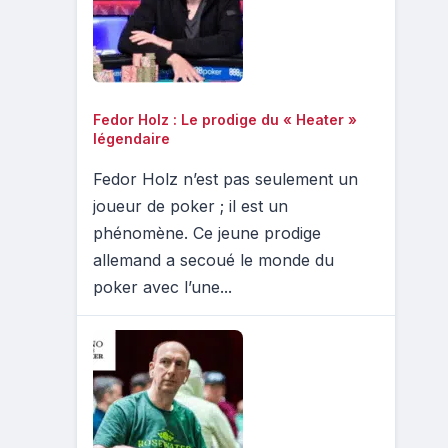
Fedor Holz : Le prodige du « Heater »
légendaire
Fedor Holz n’est pas seulement un
joueur de poker ; il est un
phénomène. Ce jeune prodige
allemand a secoué le monde du
poker avec l’une...