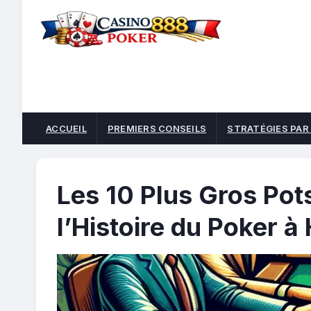
ACCUEIL
PREMIERS CONSEILS
STRATÉGIES PAR
Les 10 Plus Gros Pots
l’Histoire du Poker à