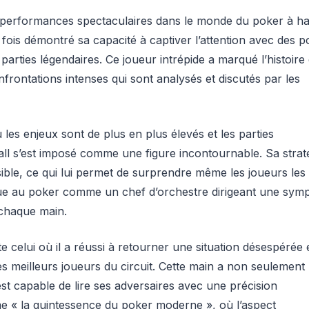
s performances spectaculaires dans le monde du poker à h
fois démontré sa capacité à captiver l’attention avec des p
parties légendaires. Ce joueur intrépide a marqué l’histoire
ontations intenses qui sont analysés et discutés par les
les enjeux sont de plus en plus élevés et les parties
ll s’est imposé comme une figure incontournable. Sa strat
ible, ce qui lui permet de surprendre même les joueurs les
oue au poker comme un chef d’orchestre dirigeant une sym
 chaque main.
 celui où il a réussi à retourner une situation désespérée 
s meilleurs joueurs du circuit. Cette main a non seulement
est capable de lire ses adversaires avec une précision
me « la quintessence du poker moderne », où l’aspect