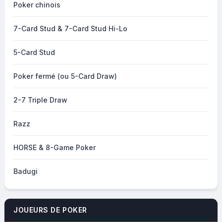
Poker chinois
7-Card Stud & 7-Card Stud Hi-Lo
5-Card Stud
Poker fermé (ou 5-Card Draw)
2-7 Triple Draw
Razz
HORSE & 8-Game Poker
Badugi
JOUEURS DE POKER