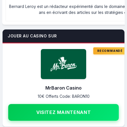
Bernard Leroy est un rédacteur expérimenté dans le domaine des 
ans en écrivant des articles sur les stratégies 
JOUER AU CASINO SUR
MrBaron Casino
10€ Offerts Code: BARON10
VISITEZ MAINTENANT