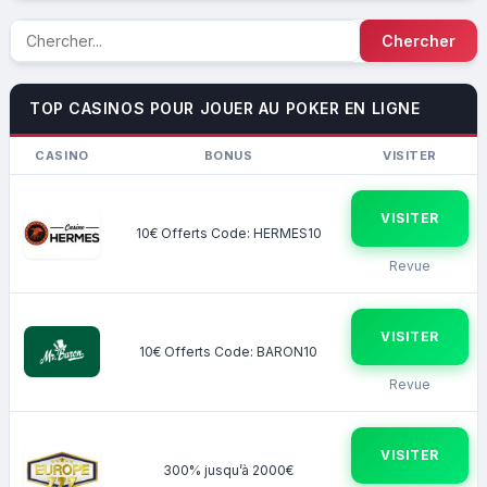
TOP CASINOS POUR JOUER AU POKER EN LIGNE
CASINO
BONUS
VISITER
VISITER
10€ Offerts Code: HERMES10
Revue
VISITER
10€ Offerts Code: BARON10
Revue
VISITER
300% jusqu’à 2000€