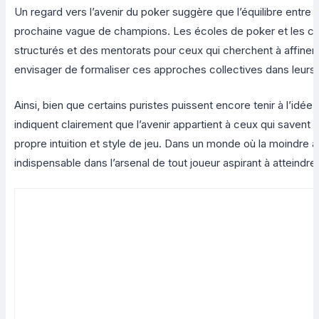
Un regard vers l’avenir du poker suggère que l’équilibre entre la
prochaine vague de champions. Les écoles de poker et les c
structurés et des mentorats pour ceux qui cherchent à affine
envisager de formaliser ces approches collectives dans leurs
Ainsi, bien que certains puristes puissent encore tenir à l’idée
indiquent clairement que l’avenir appartient à ceux qui savent 
propre intuition et style de jeu. Dans un monde où la moindre av
indispensable dans l’arsenal de tout joueur aspirant à atteind