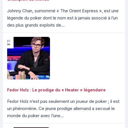
Johnny Chan, surnommé « The Orient Express », est une
légende du poker dont le nom est à jamais associé à l’un
des plus grands exploits de...
Fedor Holz : Le prodige du « Heater » légendaire
Fedor Holz n’est pas seulement un joueur de poker ; il est
un phénomène. Ce jeune prodige allemand a secoué le
monde du poker avec l’une...