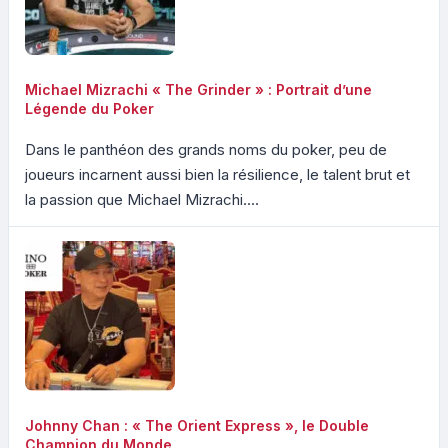
Michael Mizrachi « The Grinder » : Portrait d’une
Légende du Poker
Dans le panthéon des grands noms du poker, peu de
joueurs incarnent aussi bien la résilience, le talent brut et
la passion que Michael Mizrachi....
Johnny Chan : « The Orient Express », le Double
Champion du Monde