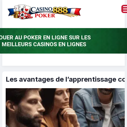
Les avantages de l’apprentissage col