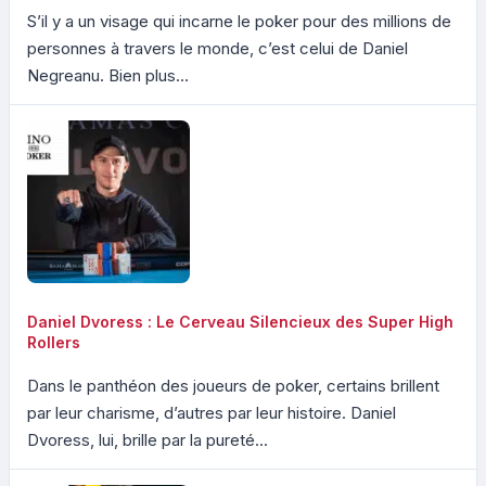
S’il y a un visage qui incarne le poker pour des millions de
personnes à travers le monde, c’est celui de Daniel
Negreanu. Bien plus...
Daniel Dvoress : Le Cerveau Silencieux des Super High
Rollers
Dans le panthéon des joueurs de poker, certains brillent
par leur charisme, d’autres par leur histoire. Daniel
Dvoress, lui, brille par la pureté...