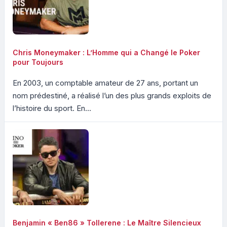
Chris Moneymaker : L’Homme qui a Changé le Poker
pour Toujours
En 2003, un comptable amateur de 27 ans, portant un
nom prédestiné, a réalisé l’un des plus grands exploits de
l’histoire du sport. En...
Benjamin « Ben86 » Tollerene : Le Maître Silencieux