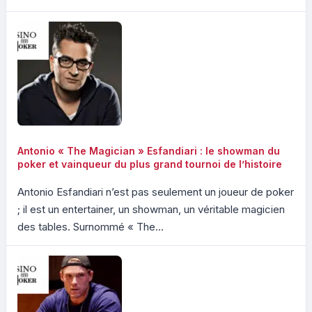
Antonio « The Magician » Esfandiari : le showman du
poker et vainqueur du plus grand tournoi de l’histoire
Antonio Esfandiari n’est pas seulement un joueur de poker
; il est un entertainer, un showman, un véritable magicien
des tables. Surnommé « The...