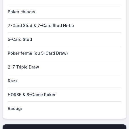
Poker chinois
7-Card Stud & 7-Card Stud Hi-Lo
5-Card Stud
Poker fermé (ou 5-Card Draw)
2-7 Triple Draw
Razz
HORSE & 8-Game Poker
Badugi