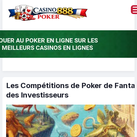
Les Compétitions de Poker de Fantasy
des Investisseurs