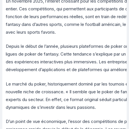
En novembre 2025, l’intérêt croissant pour les compétitions de
entier. Ces compétitions, qui permettent aux participants de c
fonction de leurs performances réelles, sont en train de redéf
fantasy dans d’autres sports, comme le football américain, le 
avec leurs sports favoris.
Depuis le début de l’année, plusieurs plateformes de poker ont
ligues de poker de fantasy. Cette tendance s’explique par un int
des expériences interactives plus immersives. Les entreprises
développement d’applications et de plateformes qui améliorent 
Le marché du poker, historiquement dominé par les tournois en d
nouvelle niche de croissance. « Il semble que le poker de fant
experts du secteur. En effet, ce format original séduit partic
dynamiques de s’investir dans leurs passions.
D’un point de vue économique, l’essor des compétitions de pok