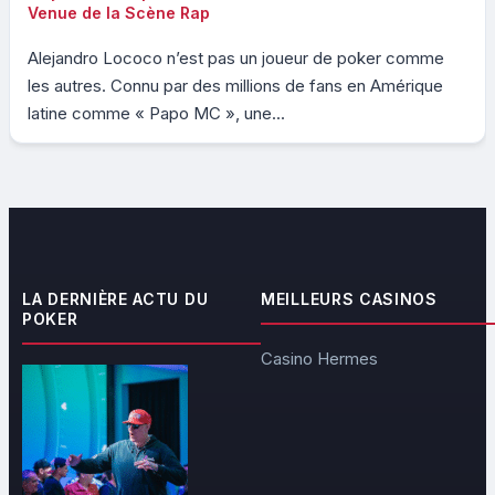
Venue de la Scène Rap
Alejandro Lococo n’est pas un joueur de poker comme
les autres. Connu par des millions de fans en Amérique
latine comme « Papo MC », une...
LA DERNIÈRE ACTU DU
MEILLEURS CASINOS
POKER
Casino Hermes