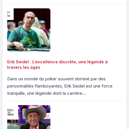
Erik Seidel : L’excellence discrète, une légende à
travers les ages
Dans un monde du poker souvent dominé par des
personnalités flamboyantes, Erik Seidel est une force
tranquille, une légende dont la carrière...