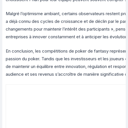
Malgré l’optimisme ambiant, certains observateurs restent pru
a déjà connu des cycles de croissance et de déclin par le passé.
changements pour maintenir l’intérêt des participants », pens
entreprises à innover constamment et à anticiper les évolutio
En conclusion, les compétitions de poker de fantasy représent
passion du poker. Tandis que les investisseurs et les joueurs 
de maintenir un équilibre entre innovation, régulation et responsab
audience et ses revenus s’accroître de manière significative d