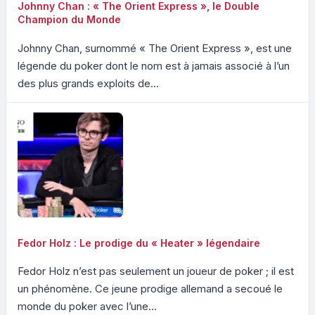
Johnny Chan : « The Orient Express », le Double
Champion du Monde
Johnny Chan, surnommé « The Orient Express », est une
légende du poker dont le nom est à jamais associé à l’un
des plus grands exploits de...
Fedor Holz : Le prodige du « Heater » légendaire
Fedor Holz n’est pas seulement un joueur de poker ; il est
un phénomène. Ce jeune prodige allemand a secoué le
monde du poker avec l’une...