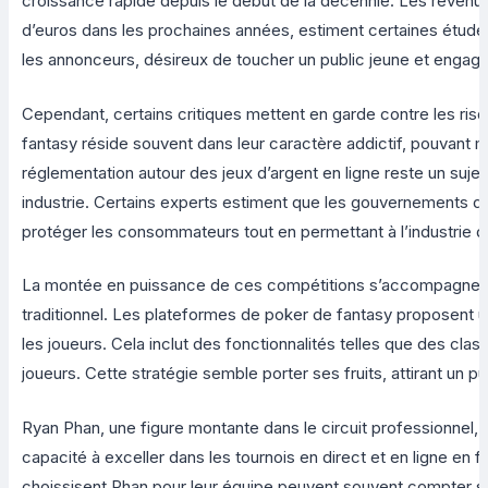
croissance rapide depuis le début de la décennie. Les revenus
d’euros dans les prochaines années, estiment certaines étude
les annonceurs, désireux de toucher un public jeune et engagé
Cependant, certains critiques mettent en garde contre les risqu
fantasy réside souvent dans leur caractère addictif, pouvant 
réglementation autour des jeux d’argent en ligne reste un suje
industrie. Certains experts estiment que les gouvernements dev
protéger les consommateurs tout en permettant à l’industrie d
La montée en puissance de ces compétitions s’accompagne d’
traditionnel. Les plateformes de poker de fantasy proposent un
les joueurs. Cela inclut des fonctionnalités telles que des cl
joueurs. Cette stratégie semble porter ses fruits, attirant un pub
Ryan Phan, une figure montante dans le circuit professionnel, 
capacité à exceller dans les tournois en direct et en ligne en 
choissisent Phan pour leur équipe peuvent souvent compter sur 