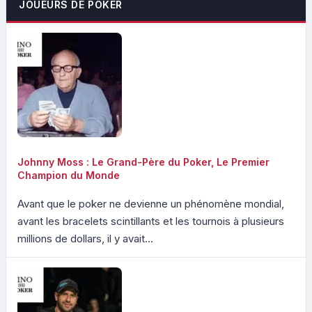
JOUEURS DE POKER
Johnny Moss : Le Grand-Père du Poker, Le Premier
Champion du Monde
Avant que le poker ne devienne un phénomène mondial,
avant les bracelets scintillants et les tournois à plusieurs
millions de dollars, il y avait...