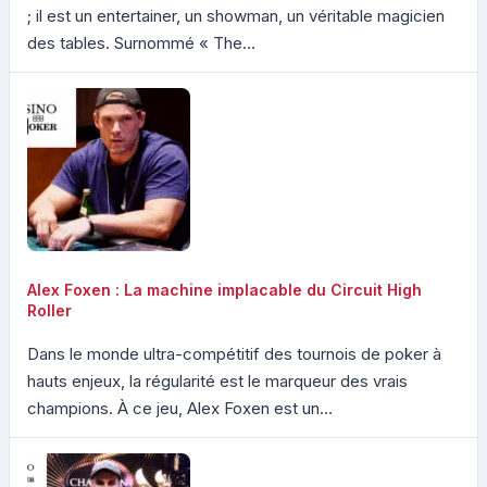
; il est un entertainer, un showman, un véritable magicien
des tables. Surnommé « The...
Alex Foxen : La machine implacable du Circuit High
Roller
Dans le monde ultra-compétitif des tournois de poker à
hauts enjeux, la régularité est le marqueur des vrais
champions. À ce jeu, Alex Foxen est un...