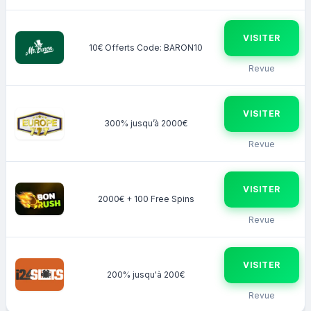
VISITER
10€ Offerts Code: BARON10
Revue
VISITER
300% jusqu’à 2000€
Revue
VISITER
2000€ + 100 Free Spins
Revue
VISITER
200% jusqu'à 200€
Revue