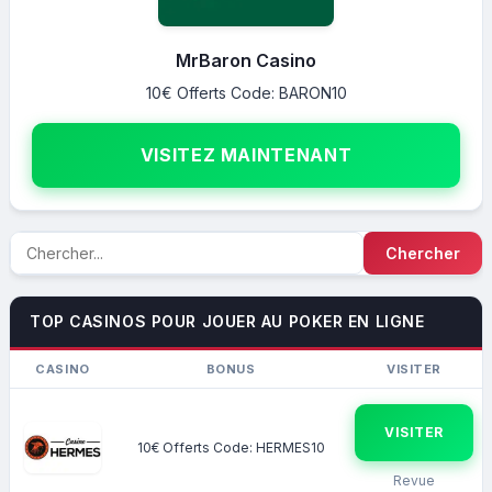
MrBaron Casino
10€ Offerts Code: BARON10
VISITEZ MAINTENANT
TOP CASINOS POUR JOUER AU POKER EN LIGNE
CASINO
BONUS
VISITER
VISITER
10€ Offerts Code: HERMES10
Revue