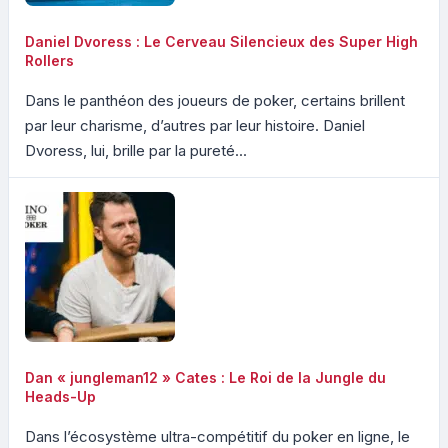
Daniel Dvoress : Le Cerveau Silencieux des Super High
Rollers
Dans le panthéon des joueurs de poker, certains brillent
par leur charisme, d’autres par leur histoire. Daniel
Dvoress, lui, brille par la pureté...
Dan « jungleman12 » Cates : Le Roi de la Jungle du
Heads-Up
Dans l’écosystème ultra-compétitif du poker en ligne, le