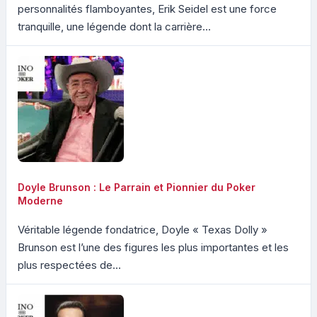
personnalités flamboyantes, Erik Seidel est une force
tranquille, une légende dont la carrière...
Doyle Brunson : Le Parrain et Pionnier du Poker
Moderne
Véritable légende fondatrice, Doyle « Texas Dolly »
Brunson est l’une des figures les plus importantes et les
plus respectées de...