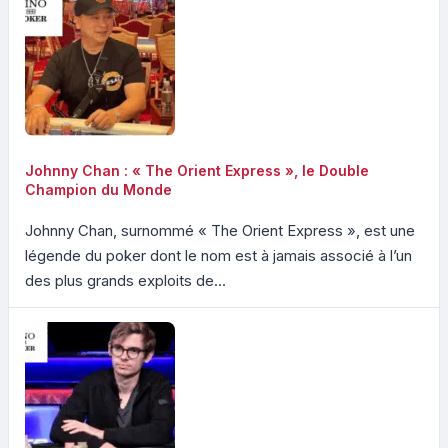
Johnny Chan : « The Orient Express », le Double
Champion du Monde
Johnny Chan, surnommé « The Orient Express », est une
légende du poker dont le nom est à jamais associé à l’un
des plus grands exploits de...