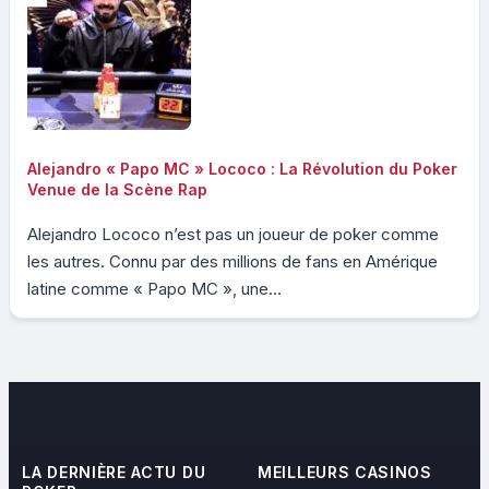
Alejandro « Papo MC » Lococo : La Révolution du Poker
Venue de la Scène Rap
Alejandro Lococo n’est pas un joueur de poker comme
les autres. Connu par des millions de fans en Amérique
latine comme « Papo MC », une...
LA DERNIÈRE ACTU DU
MEILLEURS CASINOS