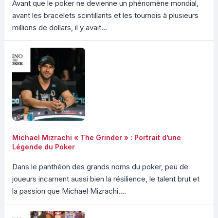
Avant que le poker ne devienne un phénomène mondial,
avant les bracelets scintillants et les tournois à plusieurs
millions de dollars, il y avait...
Michael Mizrachi « The Grinder » : Portrait d’une
Légende du Poker
Dans le panthéon des grands noms du poker, peu de
joueurs incarnent aussi bien la résilience, le talent brut et
la passion que Michael Mizrachi....