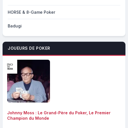
HORSE & 8-Game Poker
Badugi
JOUEURS DE POKER
Johnny Moss : Le Grand-Père du Poker, Le Premier
Champion du Monde