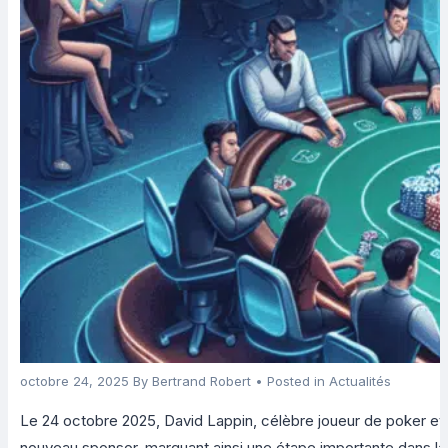
octobre 24, 2025
By
Bertrand Robert
• Posted in
Actualités
Le 24 octobre 2025, David Lappin, célèbre joueur de poker et
nouveau sponsor, marquant ainsi une étape importante dans la