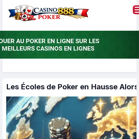
Les Écoles de Poker en Hausse Alors