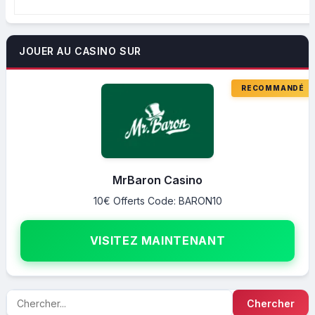
JOUER AU CASINO SUR
MrBaron Casino
10€ Offerts Code: BARON10
VISITEZ MAINTENANT