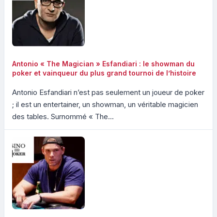
Antonio « The Magician » Esfandiari : le showman du
poker et vainqueur du plus grand tournoi de l’histoire
Antonio Esfandiari n’est pas seulement un joueur de poker
; il est un entertainer, un showman, un véritable magicien
des tables. Surnommé « The...