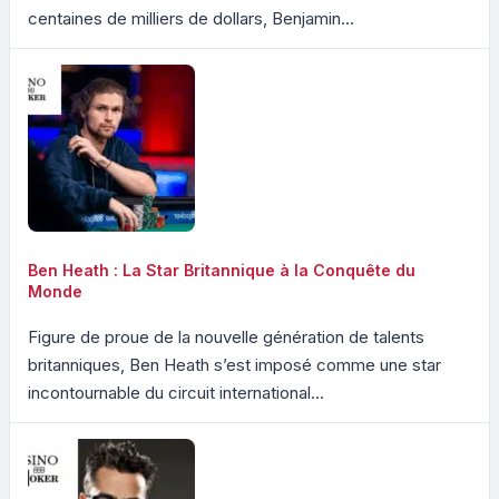
centaines de milliers de dollars, Benjamin...
Ben Heath : La Star Britannique à la Conquête du
Monde
Figure de proue de la nouvelle génération de talents
britanniques, Ben Heath s’est imposé comme une star
incontournable du circuit international...