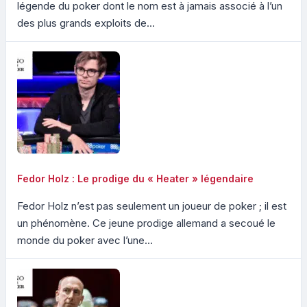
légende du poker dont le nom est à jamais associé à l’un
des plus grands exploits de...
Fedor Holz : Le prodige du « Heater » légendaire
Fedor Holz n’est pas seulement un joueur de poker ; il est
un phénomène. Ce jeune prodige allemand a secoué le
monde du poker avec l’une...