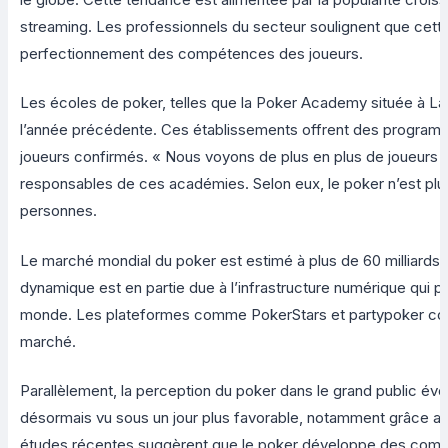
streaming. Les professionnels du secteur soulignent que cett
perfectionnement des compétences des joueurs.
Les écoles de poker, telles que la Poker Academy située à La
l’année précédente. Ces établissements offrent des programmes 
joueurs confirmés. « Nous voyons de plus en plus de joueurs 
responsables de ces académies. Selon eux, le poker n’est pl
personnes.
Le marché mondial du poker est estimé à plus de 60 milliards 
dynamique est en partie due à l’infrastructure numérique qui p
monde. Les plateformes comme PokerStars et partypoker continue
marché.
Parallèlement, la perception du poker dans le grand public év
désormais vu sous un jour plus favorable, notamment grâce aux 
études récentes suggèrent que le poker développe des compéte