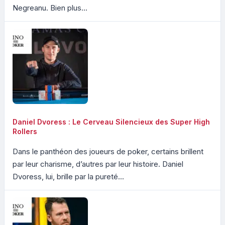
Negreanu. Bien plus...
Daniel Dvoress : Le Cerveau Silencieux des Super High
Rollers
Dans le panthéon des joueurs de poker, certains brillent
par leur charisme, d’autres par leur histoire. Daniel
Dvoress, lui, brille par la pureté...