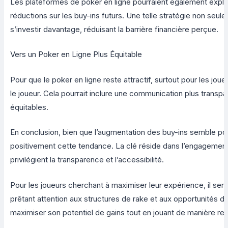
Les plateformes de poker en ligne pourraient également explo
réductions sur les buy-ins futurs. Une telle stratégie non seul
s’investir davantage, réduisant la barrière financière perçue.
Vers un Poker en Ligne Plus Équitable
Pour que le poker en ligne reste attractif, surtout pour les jo
le joueur. Cela pourrait inclure une communication plus transp
équitables.
En conclusion, bien que l’augmentation des buy-ins semble pour 
positivement cette tendance. La clé réside dans l’engagement c
privilégient la transparence et l’accessibilité.
Pour les joueurs cherchant à maximiser leur expérience, il sera
prêtant attention aux structures de rake et aux opportunités 
maximiser son potentiel de gains tout en jouant de manière re