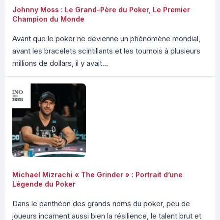
Johnny Moss : Le Grand-Père du Poker, Le Premier
Champion du Monde
Avant que le poker ne devienne un phénomène mondial,
avant les bracelets scintillants et les tournois à plusieurs
millions de dollars, il y avait...
Michael Mizrachi « The Grinder » : Portrait d’une
Légende du Poker
Dans le panthéon des grands noms du poker, peu de
joueurs incarnent aussi bien la résilience, le talent brut et