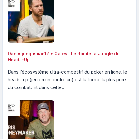
Dan « jungleman12 » Cates : Le Roi de la Jungle du
Heads-Up
Dans l’écosystème ultra-compétitif du poker en ligne, le
heads-up (jeu en un contre un) est la forme la plus pure
du combat. Et dans cette...