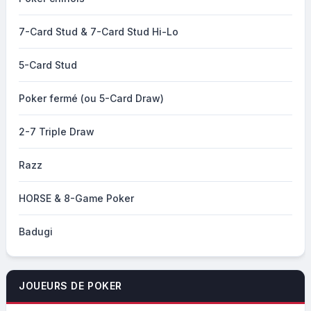
7-Card Stud & 7-Card Stud Hi-Lo
5-Card Stud
Poker fermé (ou 5-Card Draw)
2-7 Triple Draw
Razz
HORSE & 8-Game Poker
Badugi
JOUEURS DE POKER