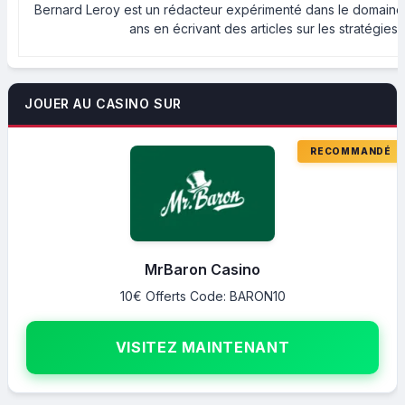
Bernard Leroy est un rédacteur expérimenté dans le domaine des
ans en écrivant des articles sur les stratégies
JOUER AU CASINO SUR
MrBaron Casino
10€ Offerts Code: BARON10
VISITEZ MAINTENANT