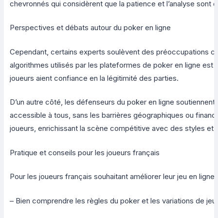
chevronnés qui considèrent que la patience et l’analyse sont des
Perspectives et débats autour du poker en ligne
Cependant, certains experts soulèvent des préoccupations conc
algorithmes utilisés par les plateformes de poker en ligne est 
joueurs aient confiance en la légitimité des parties.
D’un autre côté, les défenseurs du poker en ligne soutiennent
accessible à tous, sans les barrières géographiques ou financi
joueurs, enrichissant la scène compétitive avec des styles et d
Pratique et conseils pour les joueurs français
Pour les joueurs français souhaitant améliorer leur jeu en ligne, 
– Bien comprendre les règles du poker et les variations de jeu