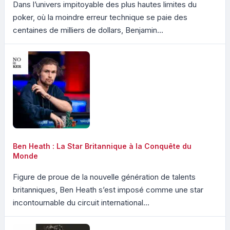
Dans l’univers impitoyable des plus hautes limites du
poker, où la moindre erreur technique se paie des
centaines de milliers de dollars, Benjamin...
Ben Heath : La Star Britannique à la Conquête du
Monde
Figure de proue de la nouvelle génération de talents
britanniques, Ben Heath s’est imposé comme une star
incontournable du circuit international...