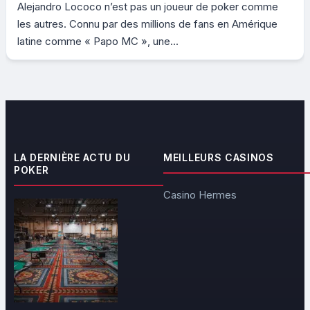
Alejandro Lococo n’est pas un joueur de poker comme
les autres. Connu par des millions de fans en Amérique
latine comme « Papo MC », une...
LA DERNIÈRE ACTU DU
MEILLEURS CASINOS
POKER
Casino Hermes