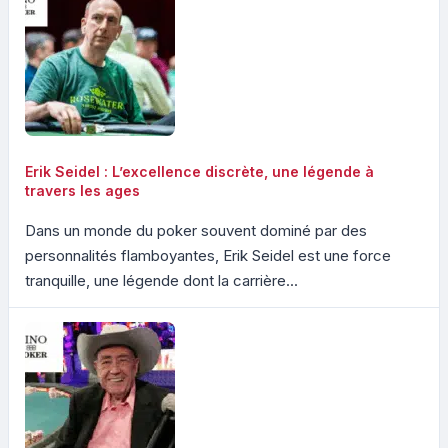
Erik Seidel : L’excellence discrète, une légende à
travers les ages
Dans un monde du poker souvent dominé par des
personnalités flamboyantes, Erik Seidel est une force
tranquille, une légende dont la carrière...