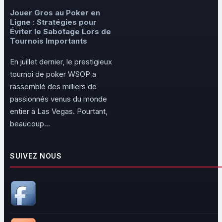
Jouer Gros au Poker en
Ligne : Stratégies pour
Éviter le Sabotage Lors de
Tournois Importants
En juillet dernier, le prestigieux
tournoi de poker WSOP a
rassemblé des milliers de
passionnés venus du monde
entier à Las Vegas. Pourtant,
beaucoup...
SUIVEZ NOUS