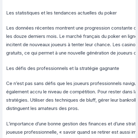
Les statistiques et les tendances actuelles du poker
Les données récentes montrent une progression constante du
les douze derniers mois. Le marché français du poker en ligne 
incitent de nouveaux joueurs à tenter leur chance. Les casinos
gratuits, ce qui permet à une nouvelle génération de joueurs de 
Les défis des professionnels et la stratégie gagnante
Ce n’est pas sans défis que les joueurs professionnels navigue
également accru le niveau de compétition. Pour rester dans 
stratégies. Utiliser des techniques de bluff, gérer leur bankro
distinguent les amateurs des pros.
L’importance d’une bonne gestion des finances et d’une strat
joueuse professionnelle, « savoir quand se retirer est aussi i