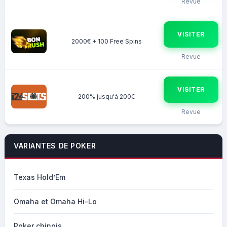
Revue
VISITER
2000€ + 100 Free Spins
Revue
VISITER
200% jusqu'à 200€
Revue
VARIANTES DE POKER
Texas Hold’Em
Omaha et Omaha Hi-Lo
Poker chinois