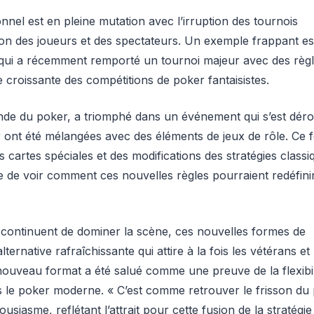
el est en pleine mutation avec l’irruption des tournois
ntion des joueurs et des spectateurs. Un exemple frappant es
qui a récemment remporté un tournoi majeur avec des règ
e croissante des compétitions de poker fantaisistes.
de du poker, a triomphé dans un événement qui s’est déro
er ont été mélangées avec des éléments de jeux de rôle. Ce 
cartes spéciales et des modifications des stratégies classi
 de voir comment ces nouvelles règles pourraient redéfinir
 continuent de dominer la scène, ces nouvelles formes de
ernative rafraîchissante qui attire à la fois les vétérans et 
uveau format a été salué comme une preuve de la flexibili
s le poker moderne. « C’est comme retrouver le frisson du
usiasme, reflétant l’attrait pour cette fusion de la stratégie