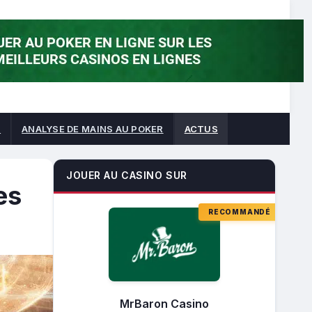
S
ANALYSE DE MAINS AU POKER
ACTUS
JOUER AU CASINO SUR
es
MrBaron Casino