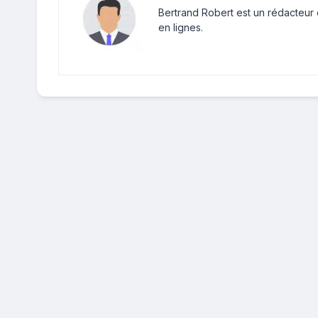
Bertrand Robert est un rédacteur
en lignes.