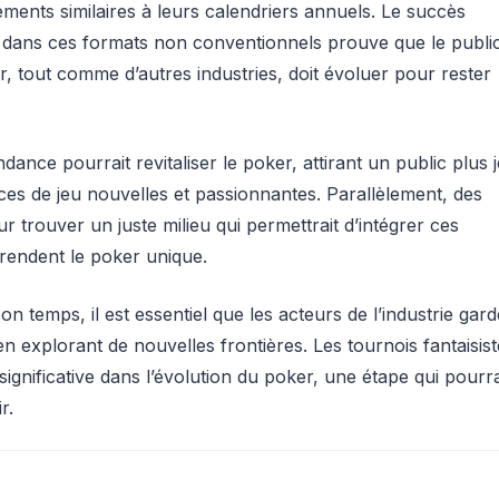
ments similaires à leurs calendriers annuels. Le succès
 dans ces formats non conventionnels prouve que le public
, tout comme d’autres industries, doit évoluer pour rester
ance pourrait revitaliser le poker, attirant un public plus 
nces de jeu nouvelles et passionnantes. Parallèlement, des
r trouver un juste milieu qui permettrait d’intégrer ces
 rendent le poker unique.
 temps, il est essentiel que les acteurs de l’industrie gard
t en explorant de nouvelles frontières. Les tournois fantaisist
gnificative dans l’évolution du poker, une étape qui pourra
r.