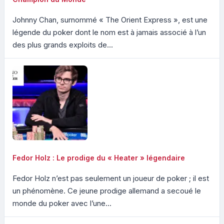
Johnny Chan, surnommé « The Orient Express », est une
légende du poker dont le nom est à jamais associé à l’un
des plus grands exploits de...
Fedor Holz : Le prodige du « Heater » légendaire
Fedor Holz n’est pas seulement un joueur de poker ; il est
un phénomène. Ce jeune prodige allemand a secoué le
monde du poker avec l’une...