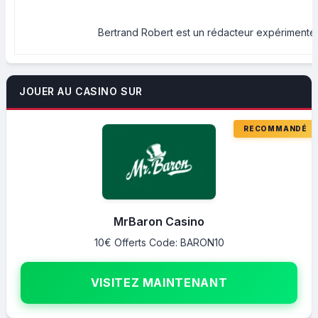
Bertrand Robert est un rédacteur expérimenté 
JOUER AU CASINO SUR
MrBaron Casino
10€ Offerts Code: BARON10
VISITEZ MAINTENANT