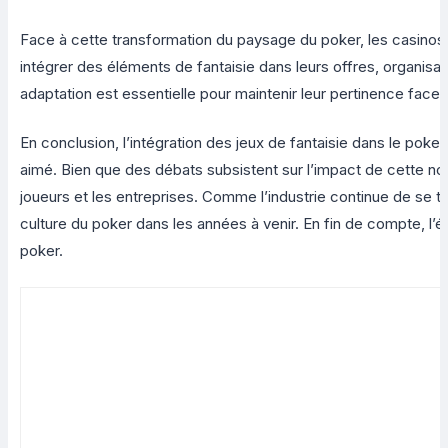
Face à cette transformation du paysage du poker, les casinos
intégrer des éléments de fantaisie dans leurs offres, organi
adaptation est essentielle pour maintenir leur pertinence fac
En conclusion, l’intégration des jeux de fantaisie dans le poker
aimé. Bien que des débats subsistent sur l’impact de cette nouv
joueurs et les entreprises. Comme l’industrie continue de se tr
culture du poker dans les années à venir. En fin de compte, l’équ
poker.