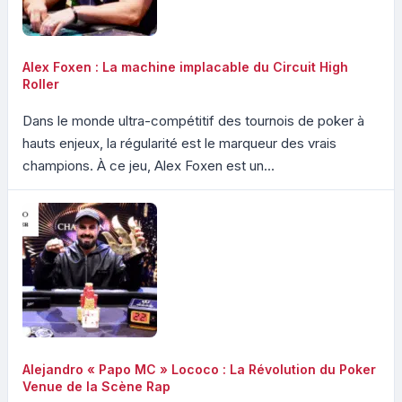
Alex Foxen : La machine implacable du Circuit High
Roller
Dans le monde ultra-compétitif des tournois de poker à
hauts enjeux, la régularité est le marqueur des vrais
champions. À ce jeu, Alex Foxen est un...
Alejandro « Papo MC » Lococo : La Révolution du Poker
Venue de la Scène Rap