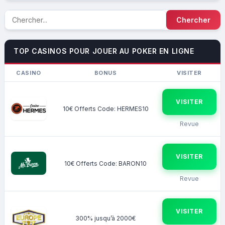
TOP CASINOS POUR JOUER AU POKER EN LIGNE
CASINO
BONUS
VISITER
VISITER
10€ Offerts Code: HERMES10
Revue
VISITER
10€ Offerts Code: BARON10
Revue
VISITER
300% jusqu’à 2000€