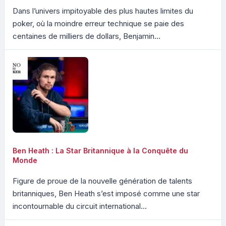
Dans l’univers impitoyable des plus hautes limites du
poker, où la moindre erreur technique se paie des
centaines de milliers de dollars, Benjamin...
Ben Heath : La Star Britannique à la Conquête du
Monde
Figure de proue de la nouvelle génération de talents
britanniques, Ben Heath s’est imposé comme une star
incontournable du circuit international...