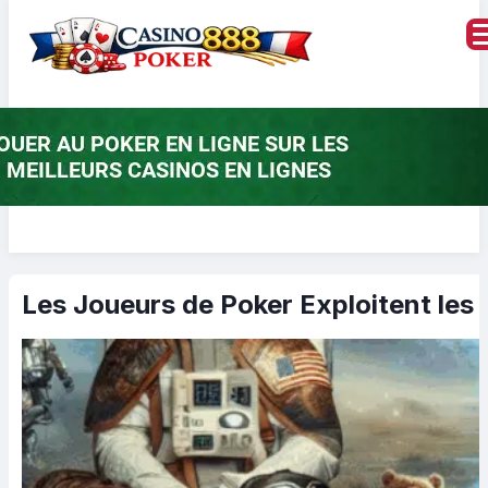
Les Joueurs de Poker Exploitent les