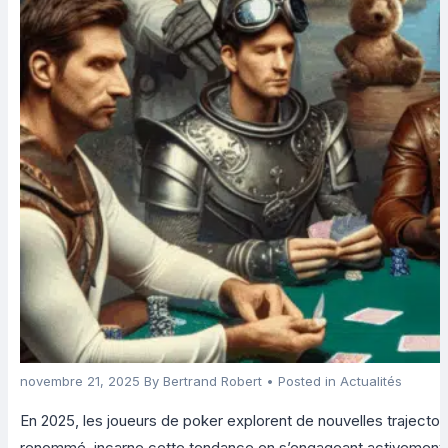
novembre 21, 2025
By
Bertrand Robert
• Posted in
Actualités
En 2025, les joueurs de poker explorent de nouvelles trajectoi
renommé, incarne cette tendance en s’engageant activement da