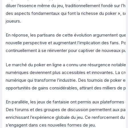
diluer l’essence même du jeu, traditionnellement fondé sur l’habi
des aspects fondamentaux qui font la richesse du poker », soul
joueurs.
En réponse, les partisans de cette évolution argumentent que la
nouvelle perspective et augmentant l’implication des fans. Po
continuellement à se réinventer pour captiver de nouveaux publi
Le marché du poker en ligne a connu une résurgence notable 
numériques deviennent plus accessibles et innovantes. La crois
numérique qui transforme l’industrie. Des tournois de poker e
opportunités de gains considérables, attirant des milliers de p
En parallèle, les jeux de fantaisie ont permis aux plateformes 
Des forums et des groupes de discussion permettent aux parti
enrichissant l’expérience globale du jeu. Ce renforcement du
s’engagent dans ces nouvelles formes de jeu.