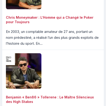
Chris Moneymaker : L’Homme qui a Changé le Poker
pour Toujours
En 2003, un comptable amateur de 27 ans, portant un
nom prédestiné, a réalisé l’un des plus grands exploits de
l’histoire du sport. En...
Benjamin « Ben86 » Tollerene : Le Maître Silencieux
des High Stakes