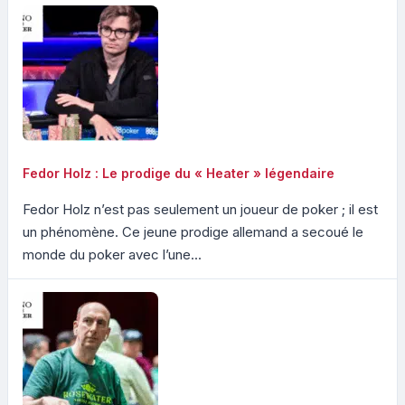
Fedor Holz : Le prodige du « Heater » légendaire
Fedor Holz n’est pas seulement un joueur de poker ; il est
un phénomène. Ce jeune prodige allemand a secoué le
monde du poker avec l’une...