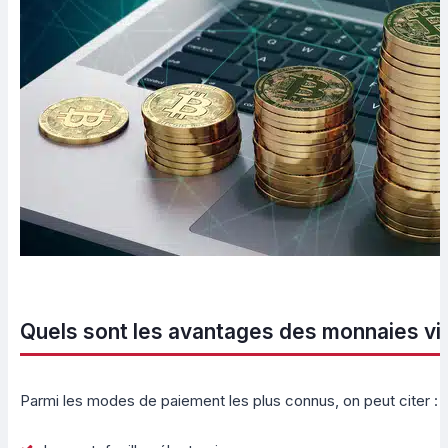
Quels sont les avantages des monnaies virt
Parmi les modes de paiement les plus connus, on peut citer :