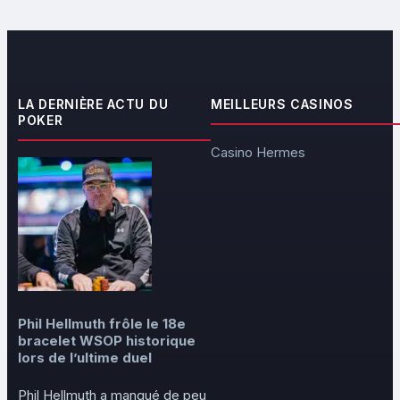
LA DERNIÈRE ACTU DU
MEILLEURS CASINOS
POKER
Casino Hermes
Phil Hellmuth frôle le 18e
bracelet WSOP historique
lors de l’ultime duel
Phil Hellmuth a manqué de peu