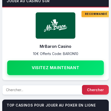
JOUER AU CASINO SUR
MrBaron Casino
10€ Offerts Code: BARON10
VISITEZ MAINTENANT
TOP CASINOS POUR JOUER AU POKER EN LIGNE