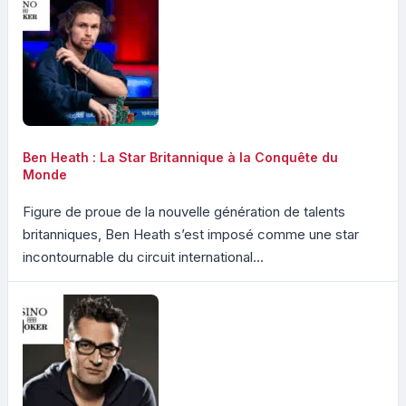
Ben Heath : La Star Britannique à la Conquête du
Monde
Figure de proue de la nouvelle génération de talents
britanniques, Ben Heath s’est imposé comme une star
incontournable du circuit international...