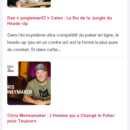
Dan « jungleman12 » Cates : Le Roi de la Jungle du
Heads-Up
Dans l’écosystème ultra-compétitif du poker en ligne, le
heads-up (jeu en un contre un) est la forme la plus pure
du combat. Et dans cette...
Chris Moneymaker : L’Homme qui a Changé le Poker
pour Toujours