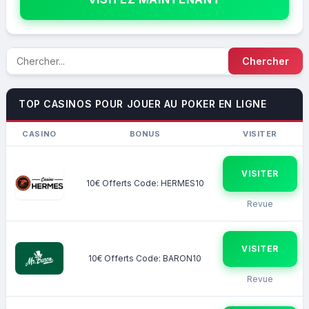
TOP CASINOS POUR JOUER AU POKER EN LIGNE
CASINO
BONUS
VISITER
VISITER
10€ Offerts Code: HERMES10
Revue
VISITER
10€ Offerts Code: BARON10
Revue