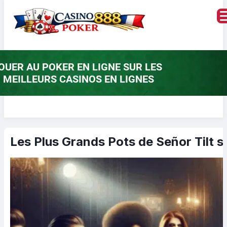
Les Plus Grands Pots de Señor Tilt s