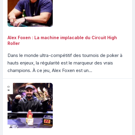
Alex Foxen : La machine implacable du Circuit High
Roller
Dans le monde ultra-compétitif des tournois de poker à
hauts enjeux, la régularité est le marqueur des vrais
champions. À ce jeu, Alex Foxen est un...