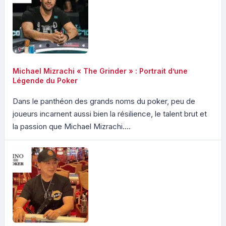
Michael Mizrachi « The Grinder » : Portrait d’une
Légende du Poker
Dans le panthéon des grands noms du poker, peu de
joueurs incarnent aussi bien la résilience, le talent brut et
la passion que Michael Mizrachi....