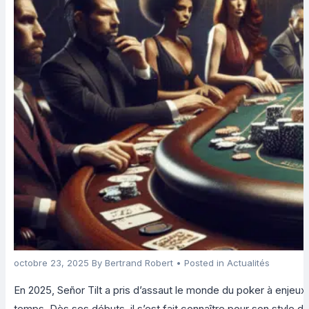
octobre 23, 2025
By
Bertrand Robert
• Posted in
Actualités
En 2025, Señor Tilt a pris d’assaut le monde du poker à enjeux
temps. Dès ses débuts, il s’est fait connaître pour son style d