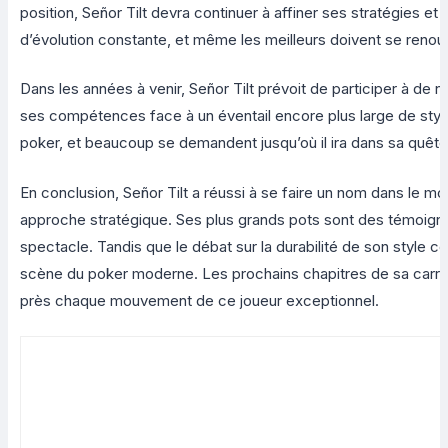
position, Señor Tilt devra continuer à affiner ses stratégies e
d’évolution constante, et même les meilleurs doivent se renou
Dans les années à venir, Señor Tilt prévoit de participer à de 
ses compétences face à un éventail encore plus large de style
poker, et beaucoup se demandent jusqu’où il ira dans sa quête 
En conclusion, Señor Tilt a réussi à se faire un nom dans le m
approche stratégique. Ses plus grands pots sont des témoignag
spectacle. Tandis que le débat sur la durabilité de son style co
scène du poker moderne. Les prochains chapitres de sa carrièr
près chaque mouvement de ce joueur exceptionnel.