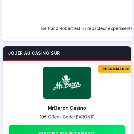
Bertrand Robert est un rédacteur expérimenté 
JOUER AU CASINO SUR
MrBaron Casino
10€ Offerts Code: BARON10
VISITEZ MAINTENANT