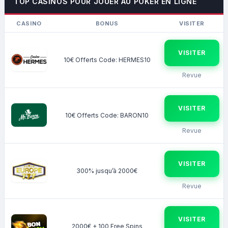
TOP CASINOS POUR JOUER AU POKER EN LIGNE
CASINO
BONUS
VISITER
VISITER
10€ Offerts Code: HERMES10
Revue
VISITER
10€ Offerts Code: BARON10
Revue
VISITER
300% jusqu’à 2000€
Revue
VISITER
2000€ + 100 Free Spins