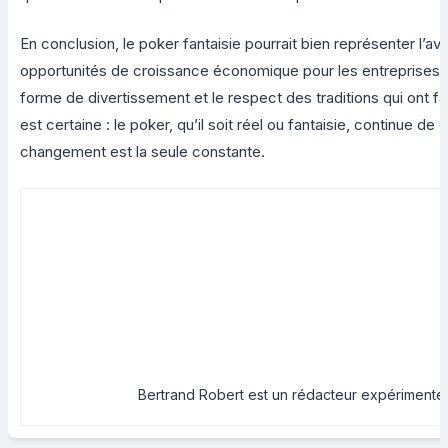
En conclusion, le poker fantaisie pourrait bien représenter l’av
opportunités de croissance économique pour les entreprises du 
forme de divertissement et le respect des traditions qui ont fai
est certaine : le poker, qu’il soit réel ou fantaisie, continue d
changement est la seule constante.
Bertrand Robert est un rédacteur expérimenté 