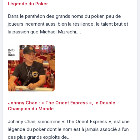
Légende du Poker
Dans le panthéon des grands noms du poker, peu de
joueurs incarnent aussi bien la résilience, le talent brut et
la passion que Michael Mizrachi....
Johnny Chan : « The Orient Express », le Double
Champion du Monde
Johnny Chan, surnommé « The Orient Express », est une
légende du poker dont le nom est à jamais associé à l’un
des plus grands exploits de...