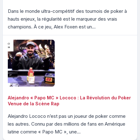
Dans le monde ultra-compétitif des tournois de poker à
hauts enjeux, la régularité est le marqueur des vrais
champions. À ce jeu, Alex Foxen est un...
Alejandro « Papo MC » Lococo : La Révolution du Poker
Venue de la Scène Rap
Alejandro Lococo n’est pas un joueur de poker comme
les autres. Connu par des millions de fans en Amérique
latine comme « Papo MC », une...