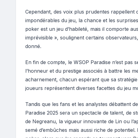
Cependant, des voix plus prudentes rappellent q
impondérables du jeu, la chance et les surprises 
poker est un jeu d’habileté, mais il comporte auss
imprévisible », soulignent certains observateur
donné.
En fin de compte, le WSOP Paradise n’est pas se
l’honneur et du prestige associés à battre les m
acharnement, chacun espérant que sa stratégie 
joueurs représentent diverses facettes du jeu mod
Tandis que les fans et les analystes débattent 
Paradise 2025 sera un spectacle de talent, de s
de Negreanu, la vigueur innovante de Lin ou l’a
semé d’embûches mais aussi riche de potentiel.