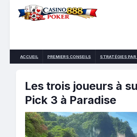
ACCUEIL
PREMIERS CONSEILS
STRATÉGIES PAR
Les trois joueurs à s
Pick 3 à Paradise