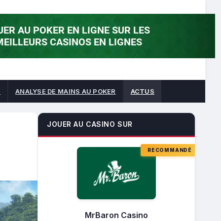
S
ANALYSE DE MAINS AU POKER
ACTUS
JOUER AU CASINO SUR
MrBaron Casino