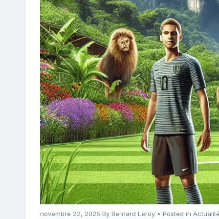
novembre 22, 2025
By
Bernard Leroy
• Posted in
Actualit