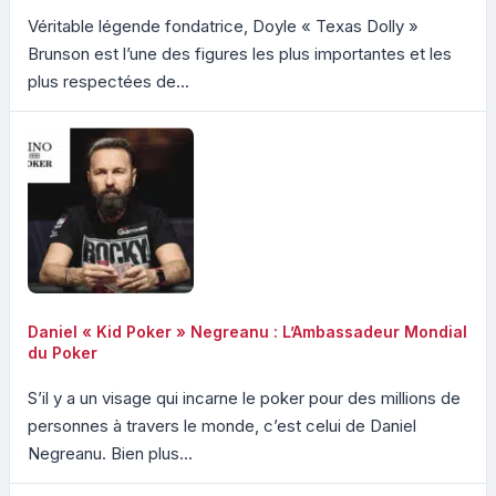
Véritable légende fondatrice, Doyle « Texas Dolly »
Brunson est l’une des figures les plus importantes et les
plus respectées de...
Daniel « Kid Poker » Negreanu : L’Ambassadeur Mondial
du Poker
S’il y a un visage qui incarne le poker pour des millions de
personnes à travers le monde, c’est celui de Daniel
Negreanu. Bien plus...