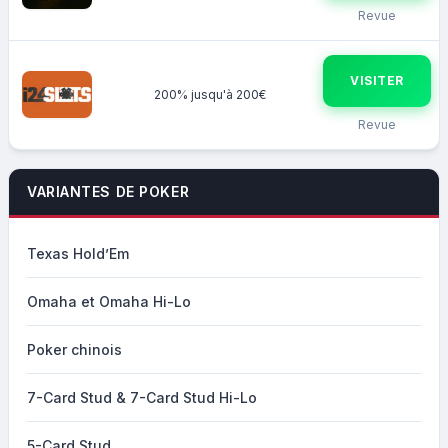
Revue
VISITER
200% jusqu'à 200€
Revue
VARIANTES DE POKER
Texas Hold’Em
Omaha et Omaha Hi-Lo
Poker chinois
7-Card Stud & 7-Card Stud Hi-Lo
5-Card Stud