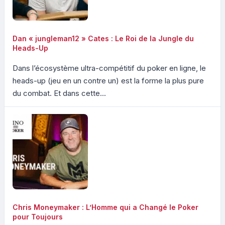
Dan « jungleman12 » Cates : Le Roi de la Jungle du
Heads-Up
Dans l’écosystème ultra-compétitif du poker en ligne, le
heads-up (jeu en un contre un) est la forme la plus pure
du combat. Et dans cette...
Chris Moneymaker : L’Homme qui a Changé le Poker
pour Toujours