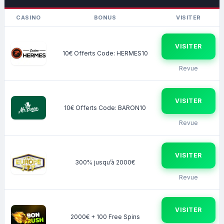
CASINO
BONUS
VISITER
VISITER
10€ Offerts Code: HERMES10
Revue
VISITER
10€ Offerts Code: BARON10
Revue
VISITER
300% jusqu’à 2000€
Revue
VISITER
2000€ + 100 Free Spins