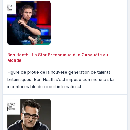
Ben Heath : La Star Britannique à la Conquête du
Monde
Figure de proue de la nouvelle génération de talents
britanniques, Ben Heath s’est imposé comme une star
incontournable du circuit international...