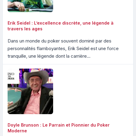
Erik Seidel : L’excellence discrète, une légende à
travers les ages
Dans un monde du poker souvent dominé par des
personnalités flamboyantes, Erik Seidel est une force
tranquille, une légende dont la carrière...
Doyle Brunson : Le Parrain et Pionnier du Poker
Moderne