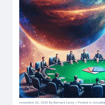
novembre 20, 2025
By
Bernard Leroy
• Posted in
Actualit