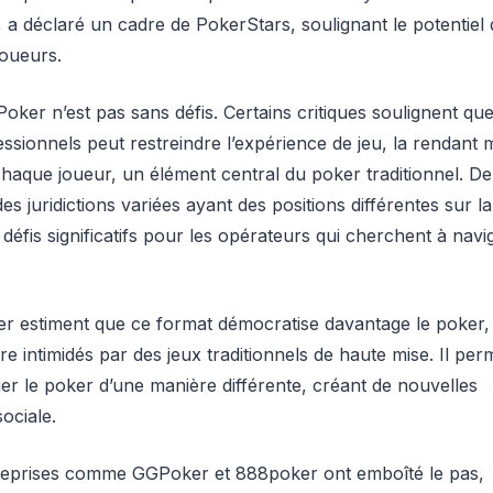
, a déclaré un cadre de PokerStars, soulignant le potentiel
joueurs.
ker n’est pas sans défis. Certains critiques soulignent que
sionnels peut restreindre l’expérience de jeu, la rendant 
que joueur, un élément central du poker traditionnel. De
es juridictions variées ayant des positions différentes sur la
s défis significatifs pour les opérateurs qui cherchent à navi
er estiment que ce format démocratise davantage le poker, 
e intimidés par des jeux traditionnels de haute mise. Il per
er le poker d’une manière différente, créant de nouvelles
ociale.
ntreprises comme GGPoker et 888poker ont emboîté le pas,