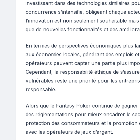
investissant dans des technologies similaires po
concurrence s’intensifie, obligeant chaque acteu
l’innovation est non seulement souhaitable mais e
que de nouvelles fonctionnalités et des amélior
En termes de perspectives économiques plus large
aux économies locales, générant des emplois et 
opérateurs peuvent capter une partie plus impor
Cependant, la responsabilité éthique de s’assur
vulnérables reste une priorité pour les entrepr
responsable.
Alors que le Fantasy Poker continue de gagner 
des réglementations pour mieux encadrer le sect
protection des consommateurs et la promotion de 
avec les opérateurs de jeux d’argent.