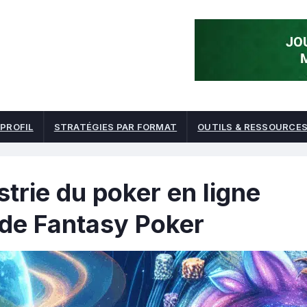
 PROFIL
STRATÉGIES PAR FORMAT
OUTILS & RESSOURCE
strie du poker en ligne
é de Fantasy Poker