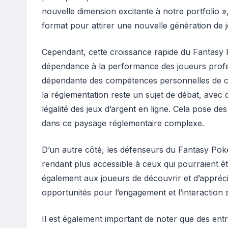
nouvelle dimension excitante à notre portfolio »
format pour attirer une nouvelle génération de 
Cependant, cette croissance rapide du Fantasy Po
dépendance à la performance des joueurs profes
dépendante des compétences personnelles de cha
la réglementation reste un sujet de débat, avec d
légalité des jeux d’argent en ligne. Cela pose de
dans ce paysage réglementaire complexe.
D’un autre côté, les défenseurs du Fantasy Pok
rendant plus accessible à ceux qui pourraient êtr
également aux joueurs de découvrir et d’appréci
opportunités pour l’engagement et l’interaction s
Il est également important de noter que des e