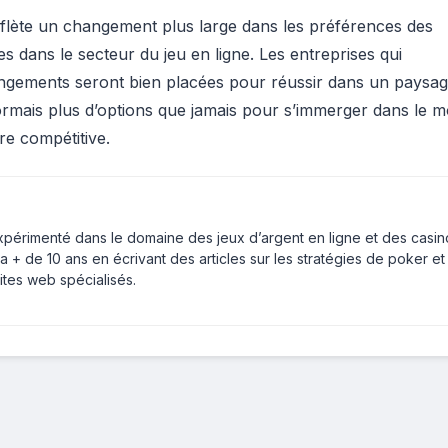
flète un changement plus large dans les préférences des
 dans le secteur du jeu en ligne. Les entreprises qui
angements seront bien placées pour réussir dans un paysa
sormais plus d’options que jamais pour s’immerger dans le 
re compétitive.
xpérimenté dans le domaine des jeux d’argent en ligne et des casin
 y a + de 10 ans en écrivant des articles sur les stratégies de poker e
sites web spécialisés.