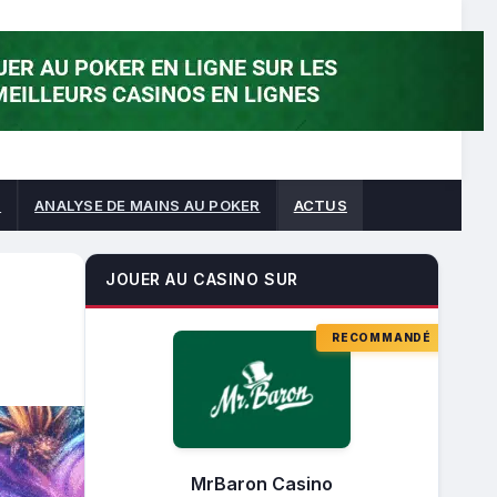
S
ANALYSE DE MAINS AU POKER
ACTUS
JOUER AU CASINO SUR
MrBaron Casino