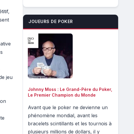
itif,
isent
JOUEURS DE POKER
ative
es
s
de jeu
Johnny Moss : Le Grand-Père du Poker,
Le Premier Champion du Monde
ion
Avant que le poker ne devienne un
phénomène mondial, avant les
te
bracelets scintillants et les tournois à
plusieurs millions de dollars, il y