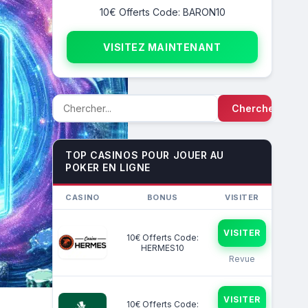
10€ Offerts Code: BARON10
VISITEZ MAINTENANT
TOP CASINOS POUR JOUER AU
POKER EN LIGNE
CASINO
BONUS
VISITER
VISITER
10€ Offerts Code:
HERMES10
Revue
VISITER
10€ Offerts Code: