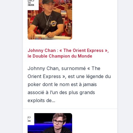
Johnny Chan : « The Orient Express »,
le Double Champion du Monde
Johnny Chan, surnommé « The
Orient Express », est une légende du
poker dont le nom est à jamais
associé à l’un des plus grands
exploits de...