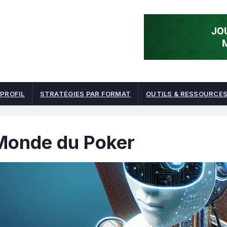
 PROFIL
STRATÉGIES PAR FORMAT
OUTILS & RESSOURCE
 Monde du Poker