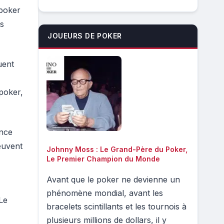
 poker
us
JOUEURS DE POKER
uent
poker,
ence
euvent
Johnny Moss : Le Grand-Père du Poker,
Le Premier Champion du Monde
Avant que le poker ne devienne un
phénomène mondial, avant les
Le
bracelets scintillants et les tournois à
plusieurs millions de dollars, il y