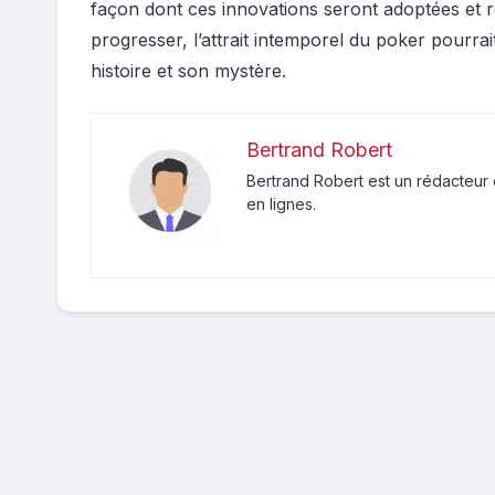
façon dont ces innovations seront adoptées et 
progresser, l’attrait intemporel du poker pourra
histoire et son mystère.
Bertrand Robert
Bertrand Robert est un rédacteur
en lignes.