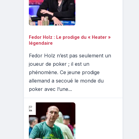
Fedor Holz : Le prodige du « Heater »
légendaire
Fedor Holz n’est pas seulement un
joueur de poker ; il est un
phénomène. Ce jeune prodige
allemand a secoué le monde du
poker avec l’une...