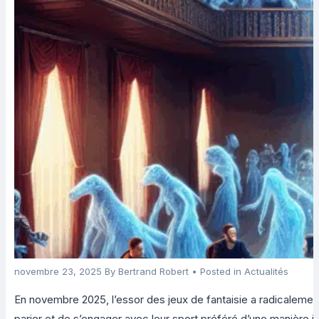
novembre 23, 2025
By
Bertrand Robert
• Posted in
Actualités
En novembre 2025, l’essor des jeux de fantaisie a radicalement
parier et de s’engager avec leur sport préféré d’une manière 