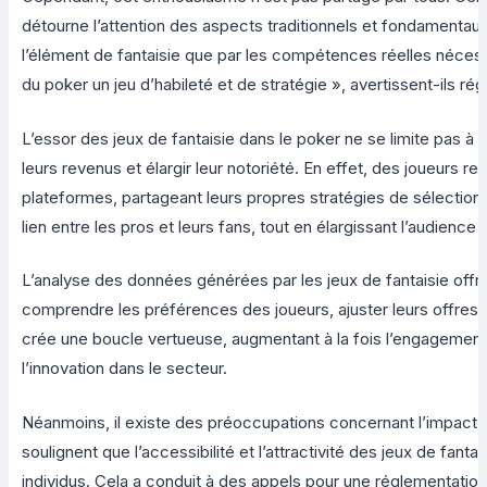
détourne l’attention des aspects traditionnels et fondamentaux d
l’élément de fantaisie que par les compétences réelles nécessai
du poker un jeu d’habileté et de stratégie », avertissent-ils rég
L’essor des jeux de fantaisie dans le poker ne se limite pas à u
leurs revenus et élargir leur notoriété. En effet, des joueur
plateformes, partageant leurs propres stratégies de sélection d
lien entre les pros et leurs fans, tout en élargissant l’audience
L’analyse des données générées par les jeux de fantaisie off
comprendre les préférences des joueurs, ajuster leurs offres 
crée une boucle vertueuse, augmentant à la fois l’engagement e
l’innovation dans le secteur.
Néanmoins, il existe des préoccupations concernant l’impact 
soulignent que l’accessibilité et l’attractivité des jeux de f
individus. Cela a conduit à des appels pour une réglementation pl