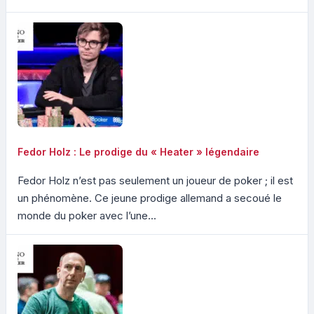
Fedor Holz : Le prodige du « Heater » légendaire
Fedor Holz n’est pas seulement un joueur de poker ; il est
un phénomène. Ce jeune prodige allemand a secoué le
monde du poker avec l’une...