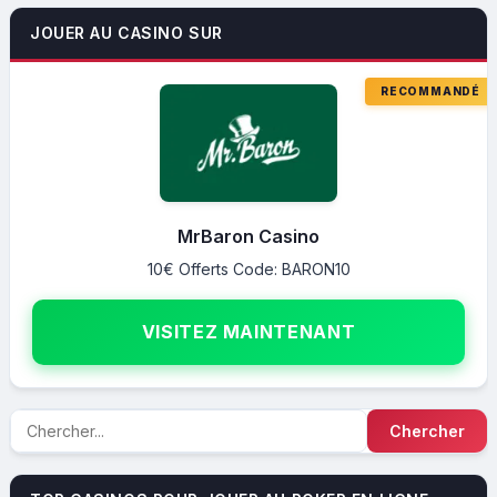
JOUER AU CASINO SUR
MrBaron Casino
10€ Offerts Code: BARON10
VISITEZ MAINTENANT