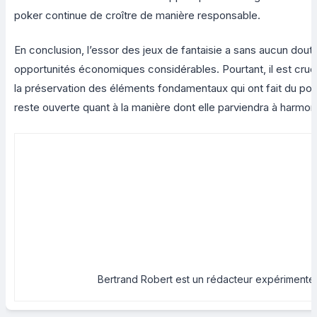
poker continue de croître de manière responsable.
En conclusion, l’essor des jeux de fantaisie a sans aucun dout
opportunités économiques considérables. Pourtant, il est cruci
la préservation des éléments fondamentaux qui ont fait du poker
reste ouverte quant à la manière dont elle parviendra à harmonis
Bertrand Robert est un rédacteur expérimenté 