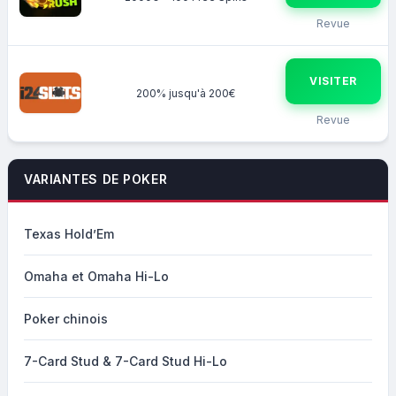
Revue
VISITER
200% jusqu'à 200€
Revue
VARIANTES DE POKER
Texas Hold’Em
Omaha et Omaha Hi-Lo
Poker chinois
7-Card Stud & 7-Card Stud Hi-Lo