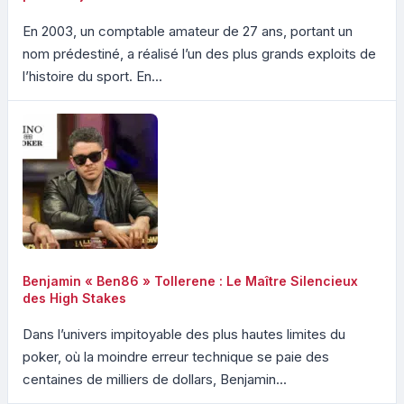
En 2003, un comptable amateur de 27 ans, portant un
nom prédestiné, a réalisé l’un des plus grands exploits de
l’histoire du sport. En...
Benjamin « Ben86 » Tollerene : Le Maître Silencieux
des High Stakes
Dans l’univers impitoyable des plus hautes limites du
poker, où la moindre erreur technique se paie des
centaines de milliers de dollars, Benjamin...