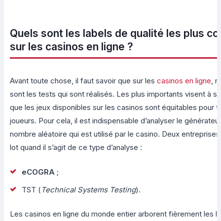
Quels sont les labels de qualité les plus c
sur les casinos en ligne ?
Avant toute chose, il faut savoir que sur les
casinos en ligne
, 
sont les tests qui sont réalisés. Les plus importants visent à s’
que les jeux disponibles sur les casinos sont équitables pour t
joueurs. Pour cela, il est indispensable d’analyser le générateu
nombre aléatoire qui est utilisé par le casino. Deux entreprises
lot quand il s’agit de ce type d’analyse :
eCOGRA
;
TST (
Technical Systems Testing
).
Les casinos en ligne du monde entier arborent fièrement les l