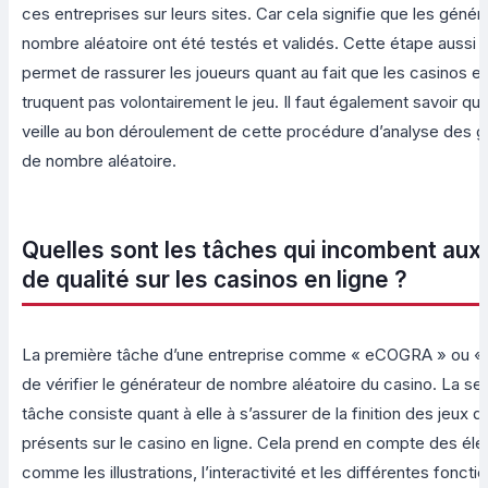
ces entreprises sur leurs sites. Car cela signifie que les génér
nombre aléatoire ont été testés et validés. Cette étape aussi 
permet de rassurer les joueurs quant au fait que les casinos en
truquent pas volontairement le jeu. Il faut également savoir que 
veille au bon déroulement de cette procédure d’analyse des 
de nombre aléatoire.
Quelles sont les tâches qui incombent aux 
de qualité sur les casinos en ligne ?
La première tâche d’une entreprise comme « eCOGRA » ou «
de vérifier le générateur de nombre aléatoire du casino. La s
tâche consiste quant à elle à s’assurer de la finition des jeux q
présents sur le casino en ligne. Cela prend en compte des él
comme les illustrations, l’interactivité et les différentes fonctio