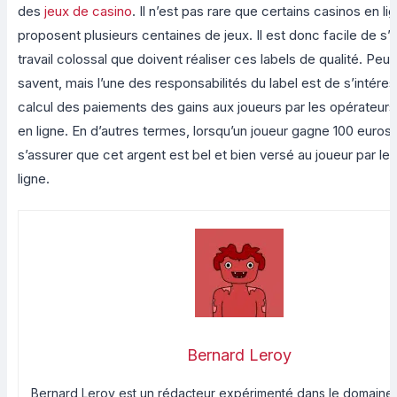
des
jeux de casino
. Il n’est pas rare que certains casinos en li
proposent plusieurs centaines de jeux. Il est donc facile de s’
travail colossal que doivent réaliser ces labels de qualité. Peu
savent, mais l’une des responsabilités du label est de s’intére
calcul des paiements des gains aux joueurs par les opérateurs
en ligne. En d’autres termes, lorsqu’un joueur gagne 100 euros, 
s’assurer que cet argent est bel et bien versé au joueur par le
ligne.
Bernard Leroy
Bernard Leroy est un rédacteur expérimenté dans le domaine