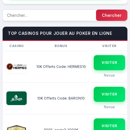
TOP CASINOS POUR JOUER AU POKER EN LIGNE
CASINO
BONUS
VISITER
VISITER
10€ Offerts Code: HERMES10
Revue
VISITER
10€ Offerts Code: BARON10
Revue
VISITER
300% jusqu’à 2000€