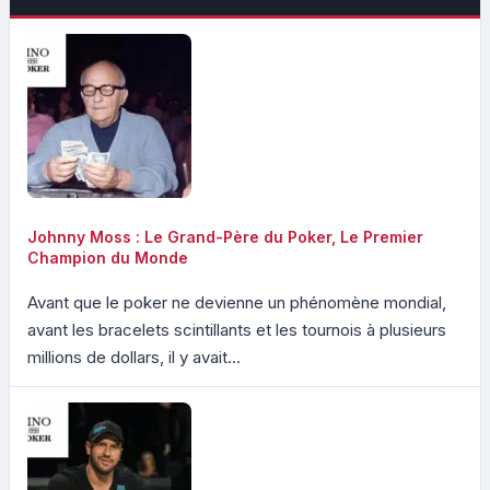
Johnny Moss : Le Grand-Père du Poker, Le Premier
Champion du Monde
Avant que le poker ne devienne un phénomène mondial,
avant les bracelets scintillants et les tournois à plusieurs
millions de dollars, il y avait...