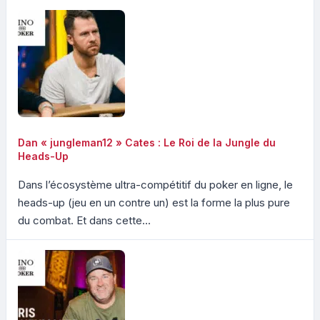
Dan « jungleman12 » Cates : Le Roi de la Jungle du
Heads-Up
Dans l’écosystème ultra-compétitif du poker en ligne, le
heads-up (jeu en un contre un) est la forme la plus pure
du combat. Et dans cette...