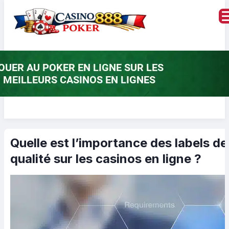
Quelle est l’importance des labels de
qualité sur les casinos en ligne ?