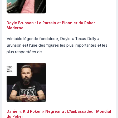
Doyle Brunson : Le Parrain et Pionnier du Poker
Moderne
Véritable légende fondatrice, Doyle « Texas Dolly »
Brunson est l’une des figures les plus importantes et les
plus respectées de...
Daniel « Kid Poker » Negreanu : L’Ambassadeur Mondial
du Poker