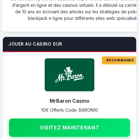
d’argent en ligne et des casinos virtuels. Il a débuté sa carrière
de 10 ans en écrivant des articles sur les stratégies de poke
blackjack e ligne pour différents sites web spécialisés
JOUER AU CASINO SUR
MrBaron Casino
10€ Offerts Code: BARON10
VISITEZ MAINTENANT