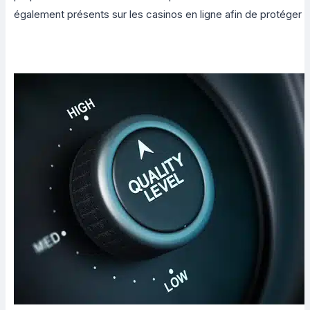
également présents sur les casinos en ligne afin de protéger l