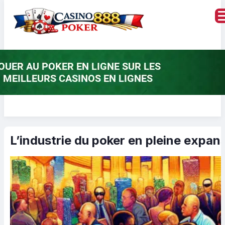
L’industrie du poker en pleine expan