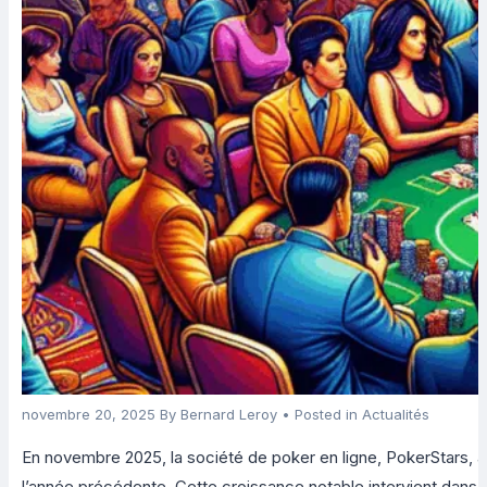
novembre 20, 2025
By
Bernard Leroy
• Posted in
Actualités
En novembre 2025, la société de poker en ligne, PokerStars, 
l’année précédente. Cette croissance notable intervient dans 