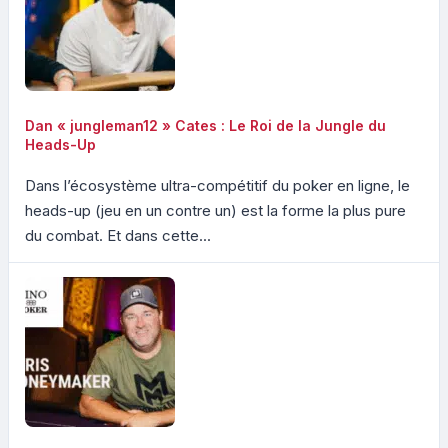
Dan « jungleman12 » Cates : Le Roi de la Jungle du
Heads-Up
Dans l’écosystème ultra-compétitif du poker en ligne, le
heads-up (jeu en un contre un) est la forme la plus pure
du combat. Et dans cette...