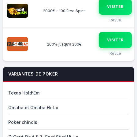
VISITER
2000€ + 100 Free Spins
Revue
VISITER
200% jusqu'à 200€
Revue
VARIANTES DE POKER
Texas Hold’Em
Omaha et Omaha Hi-Lo
Poker chinois
7-Card Stud & 7-Card Stud Hi-Lo