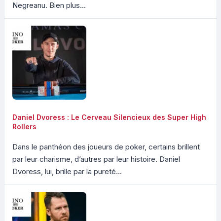
Negreanu. Bien plus...
Daniel Dvoress : Le Cerveau Silencieux des Super High
Rollers
Dans le panthéon des joueurs de poker, certains brillent
par leur charisme, d’autres par leur histoire. Daniel
Dvoress, lui, brille par la pureté...