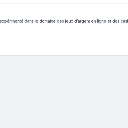
 expérimenté dans le domaine des jeux d’argent en ligne et des cas