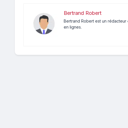
Bertrand Robert
Bertrand Robert est un rédacteur
en lignes.