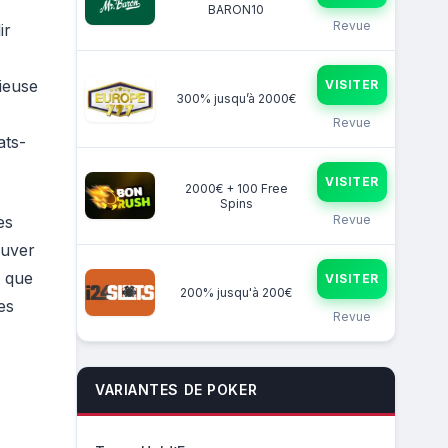
BARON10
Revue
ir
tieuse
VISITER
300% jusqu’à 2000€
Revue
ats-
VISITER
2000€ + 100 Free
Spins
es
Revue
ouver
e que
VISITER
200% jusqu'à 200€
es
Revue
VARIANTES DE POKER