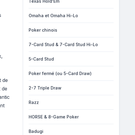
Texas Hold’Em
s
Omaha et Omaha Hi-Lo
Poker chinois
7-Card Stud & 7-Card Stud Hi-Lo
x,
5-Card Stud
Poker fermé (ou 5-Card Draw)
t de
2-7 Triple Draw
t de
antic
Razz
ant
HORSE & 8-Game Poker
Badugi