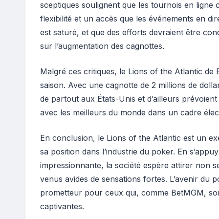
sceptiques soulignent que les tournois en ligne 
flexibilité et un accès que les événements en d
est saturé, et que des efforts devraient être co
sur l’augmentation des cagnottes.
Malgré ces critiques, le Lions of the Atlantic
saison. Avec une cagnotte de 2 millions de dolla
de partout aux États-Unis et d’ailleurs prévoient
avec les meilleurs du monde dans un cadre élect
En conclusion, le Lions of the Atlantic est un 
sa position dans l’industrie du poker. En s’appu
impressionnante, la société espère attirer non
venus avides de sensations fortes. L’avenir du 
prometteur pour ceux qui, comme BetMGM, sont p
captivantes.