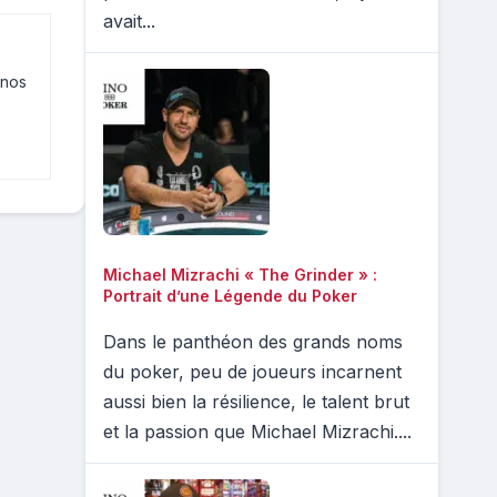
avait...
inos
Michael Mizrachi « The Grinder » :
Portrait d’une Légende du Poker
Dans le panthéon des grands noms
du poker, peu de joueurs incarnent
aussi bien la résilience, le talent brut
et la passion que Michael Mizrachi....