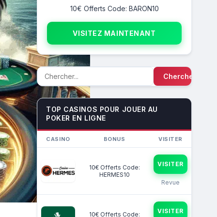
10€ Offerts Code: BARON10
VISITEZ MAINTENANT
TOP CASINOS POUR JOUER AU
POKER EN LIGNE
CASINO
BONUS
VISITER
VISITER
10€ Offerts Code:
HERMES10
Revue
VISITER
10€ Offerts Code: