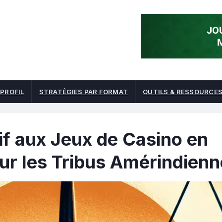
 PROFIL
STRATÉGIES PAR FORMAT
OUTILS & RESSOURCE
tif aux Jeux de Casino en
our les Tribus Amérindien