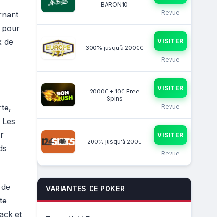
BARON10
Revue
rnant
f pour
x de
VISITER
300% jusqu’à 2000€
Revue
VISITER
2000€ + 100 Free
Spins
rte,
Revue
. Les
ur
VISITER
200% jusqu'à 200€
ds
Revue
 de
VARIANTES DE POKER
te
ack et