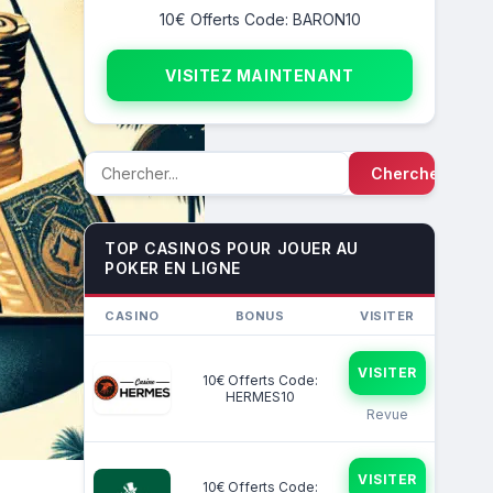
10€ Offerts Code: BARON10
VISITEZ MAINTENANT
TOP CASINOS POUR JOUER AU
POKER EN LIGNE
CASINO
BONUS
VISITER
VISITER
10€ Offerts Code:
HERMES10
Revue
VISITER
10€ Offerts Code: