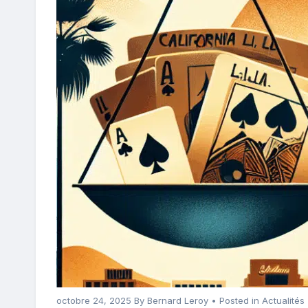
octobre 24, 2025
By
Bernard Leroy
• Posted in
Actualités