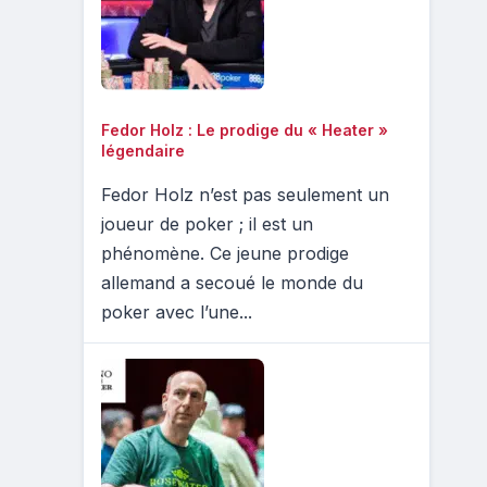
Fedor Holz : Le prodige du « Heater »
légendaire
Fedor Holz n’est pas seulement un
joueur de poker ; il est un
phénomène. Ce jeune prodige
allemand a secoué le monde du
poker avec l’une...