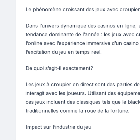
Le phénomène croissant des jeux avec croupier 
Dans l’univers dynamique des casinos en ligne,
tendance dominante de l’année : les jeux avec cr
l’online avec l’expérience immersive d’un casino 
l’excitation du jeu en temps réel.
De quoi s’agit-il exactement?
Les jeux à croupier en direct sont des parties de
interagit avec les joueurs. Utilisant des équipe
ces jeux incluent des classiques tels que le black
traditionnelles comme la roue de la fortune.
Impact sur l’industrie du jeu