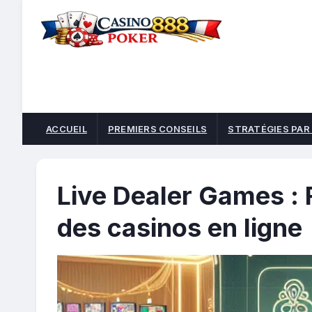
ACCUEIL
PREMIERS CONSEILS
STRATÉGIES PAR
Live Dealer Games : 
des casinos en ligne