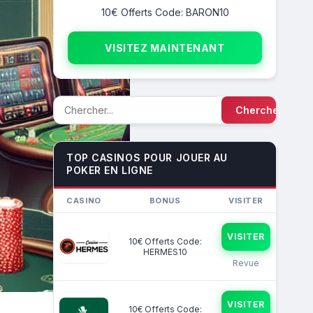
10€ Offerts Code: BARON10
VISITEZ MAINTENANT
TOP CASINOS POUR JOUER AU
POKER EN LIGNE
CASINO
BONUS
VISITER
VISITER
10€ Offerts Code:
HERMES10
Revue
VISITER
10€ Offerts Code: