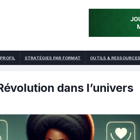
 PROFIL
STRATÉGIES PAR FORMAT
OUTILS & RESSOURCE
Révolution dans l’univers