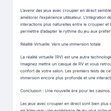
L’avenir des jeux avec croupier en direct sembl
améliorer l’expérience utilisateur. L’intégration 
interactions plus naturelles entre le croupier et
permettre d’adapter le rythme du jeu aux préfére
Réalité Virtuelle: Vers une immersion totale
La réalité virtuelle (RV) est une autre technologi
Imaginez mettre un casque de RV et vous retrouv
confort de votre salon. Les premiers tests de c
immersion encore plus profonde et une interact
Conclusion : Une nouvelle ère pour les casinos 
Les jeux avec croupier en direct sont bien plus 
en ligne vers une expérience de jeu plus riche 