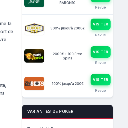
BARON10
Revue
mme la
VISITER
300% jusqu’à 2000€
fort de
Revue
vre
VISITER
2000€ + 100 Free
Spins
Revue
VISITER
200% jusqu'à 200€
nte,
Revue
ins
VARIANTES DE POKER