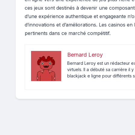
ces jeux sont destinés à devenir une composante 
d’une expérience authentique et engageante n’ont
d’innovations et d’améliorations. Les casinos en 
pertinents dans ce marché compétitif.
Bernard Leroy
Bernard Leroy est un rédacteur e
virtuels. Il a débuté sa carrière il
blackjack e ligne pour différents 