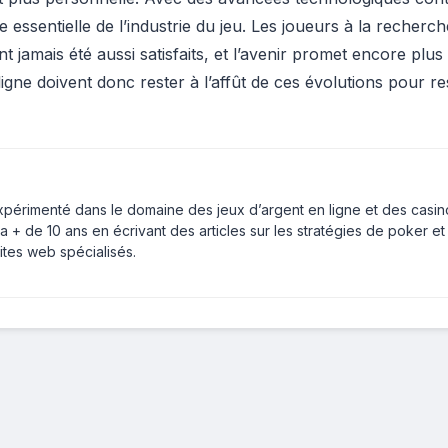
essentielle de l’industrie du jeu. Les joueurs à la recherch
 jamais été aussi satisfaits, et l’avenir promet encore plus
ligne doivent donc rester à l’affût de ces évolutions pour re
xpérimenté dans le domaine des jeux d’argent en ligne et des casin
 y a + de 10 ans en écrivant des articles sur les stratégies de poker e
sites web spécialisés.