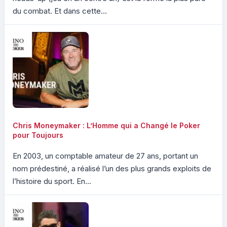
du combat. Et dans cette...
Chris Moneymaker : L’Homme qui a Changé le Poker
pour Toujours
En 2003, un comptable amateur de 27 ans, portant un
nom prédestiné, a réalisé l’un des plus grands exploits de
l’histoire du sport. En...