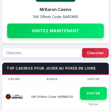
MrBaron Casino
10€ Offerts Code: BARON10
VISITEZ MAINTENANT
TOP CASINOS POUR JOUER AU POKER EN LIGNE
CASINO
BONUS
VISITER
VISITER
10€ Offerts Code: HERMES10
Revue