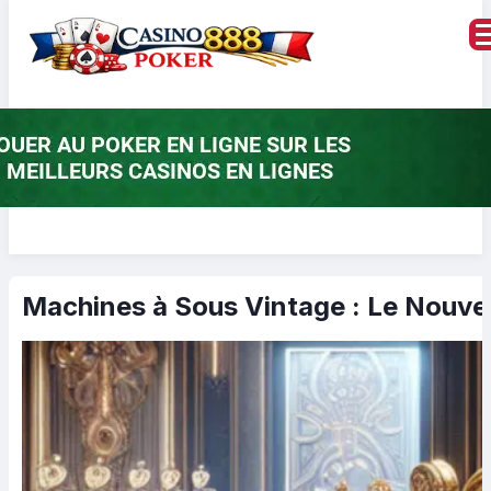
Machines à Sous Vintage : Le Nouv