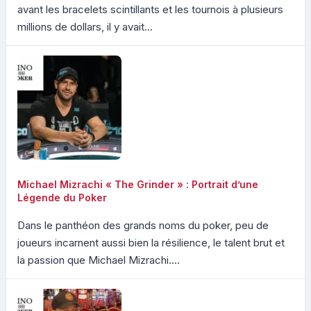
avant les bracelets scintillants et les tournois à plusieurs
millions de dollars, il y avait...
Michael Mizrachi « The Grinder » : Portrait d’une
Légende du Poker
Dans le panthéon des grands noms du poker, peu de
joueurs incarnent aussi bien la résilience, le talent brut et
la passion que Michael Mizrachi....