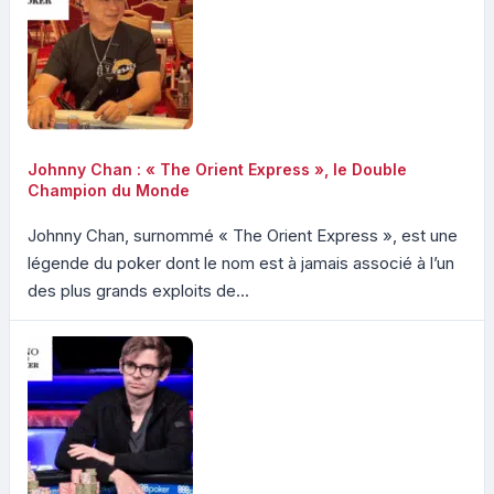
Johnny Chan : « The Orient Express », le Double
Champion du Monde
Johnny Chan, surnommé « The Orient Express », est une
légende du poker dont le nom est à jamais associé à l’un
des plus grands exploits de...