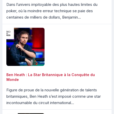
Dans l’univers impitoyable des plus hautes limites du
poker, où la moindre erreur technique se paie des
centaines de milliers de dollars, Benjamin...
Ben Heath : La Star Britannique à la Conquête du
Monde
Figure de proue de la nouvelle génération de talents
britanniques, Ben Heath s’est imposé comme une star
incontournable du circuit international...