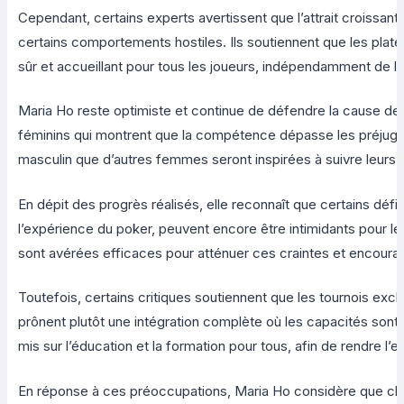
Cependant, certains experts avertissent que l’attrait croissan
certains comportements hostiles. Ils soutiennent que les plat
sûr et accueillant pour tous les joueurs, indépendamment de l
Maria Ho reste optimiste et continue de défendre la cause d
féminins qui montrent que la compétence dépasse les préjugé
masculin que d’autres femmes seront inspirées à suivre leurs 
En dépit des progrès réalisés, elle reconnaît que certains défi
l’expérience du poker, peuvent encore être intimidants pour 
sont avérées efficaces pour atténuer ces craintes et encourag
Toutefois, certains critiques soutiennent que les tournois excl
prônent plutôt une intégration complète où les capacités sont le
mis sur l’éducation et la formation pour tous, afin de rendre l
En réponse à ces préoccupations, Maria Ho considère que cha