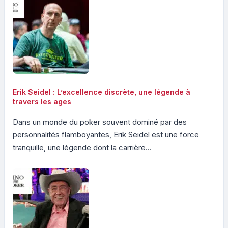
Erik Seidel : L’excellence discrète, une légende à
travers les ages
Dans un monde du poker souvent dominé par des
personnalités flamboyantes, Erik Seidel est une force
tranquille, une légende dont la carrière...