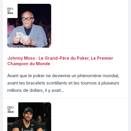
Johnny Moss : Le Grand-Père du Poker, Le Premier
Champion du Monde
Avant que le poker ne devienne un phénomène mondial,
avant les bracelets scintillants et les tournois à plusieurs
millions de dollars, il y avait...