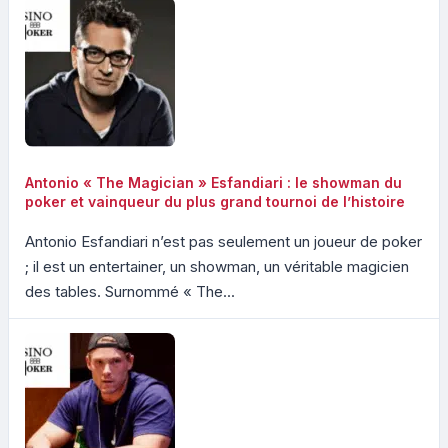
Antonio « The Magician » Esfandiari : le showman du
poker et vainqueur du plus grand tournoi de l’histoire
Antonio Esfandiari n’est pas seulement un joueur de poker
; il est un entertainer, un showman, un véritable magicien
des tables. Surnommé « The...