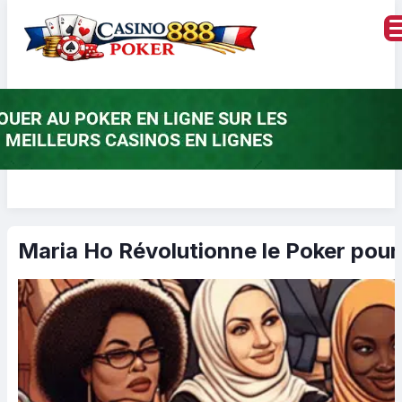
Maria Ho Révolutionne le Poker pou