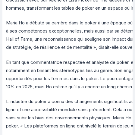
hommes, transformant les tables de poker en un espace où l
Maria Ho a débuté sa carrière dans le poker à une époque où 
à ses compétences exceptionnelles, mais aussi par sa détermi
Hall of Fame, une reconnaissance qui souligne son impact durab
de stratégie, de résilience et de mentalité », disait-elle souven
En tant que commentatrice respectée et analyste de poker, elle
notamment en brisant les stéréotypes liés au genre. Son engage
opportunités pour les femmes dans le poker. Le pourcentage 
10% en 2025, mais Ho estime qu’il y a encore un long chemin à
L’industrie du poker a connu des changements significatifs a
ligne et une accessibilité mondiale sans précédent. Cela a ou
sans subir les biais des environnements physiques. Maria Ho s
poker. « Les plateformes en ligne ont nivelé le terrain de jeu »