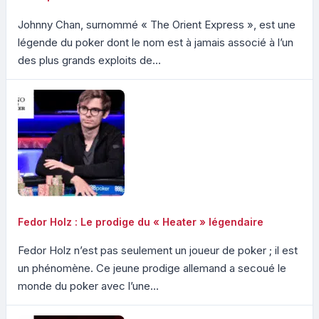
Johnny Chan, surnommé « The Orient Express », est une
légende du poker dont le nom est à jamais associé à l’un
des plus grands exploits de...
Fedor Holz : Le prodige du « Heater » légendaire
Fedor Holz n’est pas seulement un joueur de poker ; il est
un phénomène. Ce jeune prodige allemand a secoué le
monde du poker avec l’une...