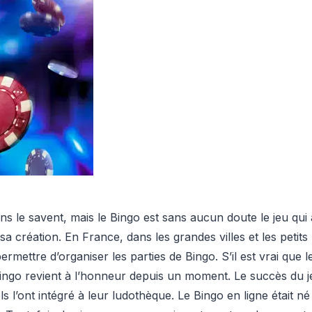
s le savent, mais le Bingo est sans aucun doute le jeu qui 
a création. En France, dans les grandes villes et les petits
ermettre d’organiser les parties de Bingo. S’il est vrai que l
ngo revient à l’honneur depuis un moment. Le succès du j
s l’ont intégré à leur ludothèque. Le Bingo en ligne était né e