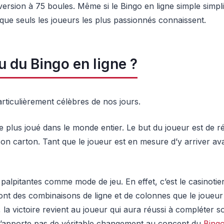
rsion à 75 boules. Même si le Bingo en ligne simple simpli
 que seuls les joueurs les plus passionnés connaissent.
u du Bingo en ligne ?
rticulièrement célèbres de nos jours.
le plus joué dans le monde entier. Le but du joueur est de r
on carton. Tant que le joueur est en mesure d’y arriver av
alpitantes comme mode de jeu. En effet, c’est le casinotier
i sont des combinaisons de ligne et de colonnes que le joueu
, la victoire revient au joueur qui aura réussi à compléter s
u n’apporte pas de véritable changement au concept du
Bing