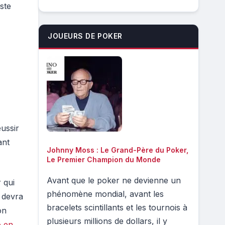
ste
JOUEURS DE POKER
éussir
ant
Johnny Moss : Le Grand-Père du Poker,
Le Premier Champion du Monde
Avant que le poker ne devienne un
 qui
phénomène mondial, avant les
r devra
bracelets scintillants et les tournois à
on
plusieurs millions de dollars, il y
o en