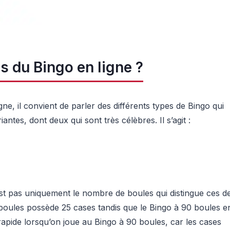
és du Bingo en ligne ?
ne, il convient de parler des différents types de Bingo qui
antes, dont deux qui sont très célèbres. Il s’agit :
est pas uniquement le nombre de boules qui distingue ces d
75 boules possède 25 cases tandis que le Bingo à 90 boules e
 rapide lorsqu’on joue au Bingo à 90 boules, car les cases