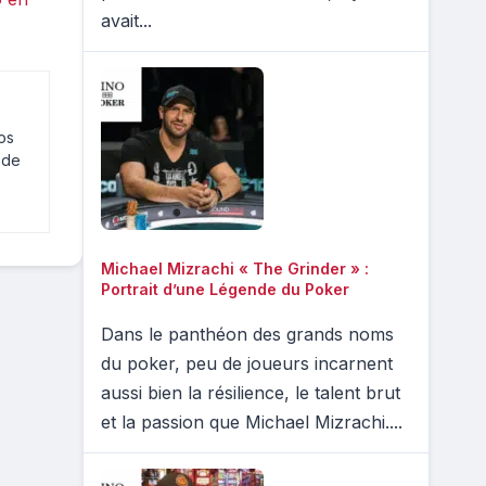
avait...
os
t de
Michael Mizrachi « The Grinder » :
Portrait d’une Légende du Poker
Dans le panthéon des grands noms
du poker, peu de joueurs incarnent
aussi bien la résilience, le talent brut
et la passion que Michael Mizrachi....