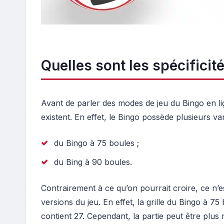
Quelles sont les spécificit
Avant de parler des modes de jeu du Bingo en lig
existent. En effet, le Bingo possède plusieurs vari
du Bingo à 75 boules ;
du Bing à 90 boules.
Contrairement à ce qu’on pourrait croire, ce n’
versions du jeu. En effet, la grille du Bingo à 
contient 27. Cependant, la partie peut être plus