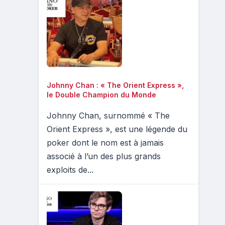
Johnny Chan : « The Orient Express »,
le Double Champion du Monde
Johnny Chan, surnommé « The
Orient Express », est une légende du
poker dont le nom est à jamais
associé à l’un des plus grands
exploits de...