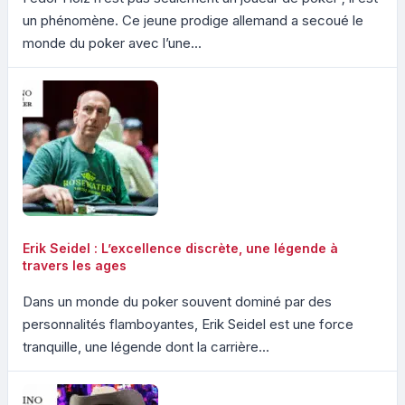
un phénomène. Ce jeune prodige allemand a secoué le
monde du poker avec l’une...
Erik Seidel : L’excellence discrète, une légende à
travers les ages
Dans un monde du poker souvent dominé par des
personnalités flamboyantes, Erik Seidel est une force
tranquille, une légende dont la carrière...