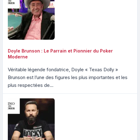
Doyle Brunson : Le Parrain et Pionnier du Poker
Moderne
Véritable légende fondatrice, Doyle « Texas Dolly »
Brunson est l’une des figures les plus importantes et les
plus respectées de...