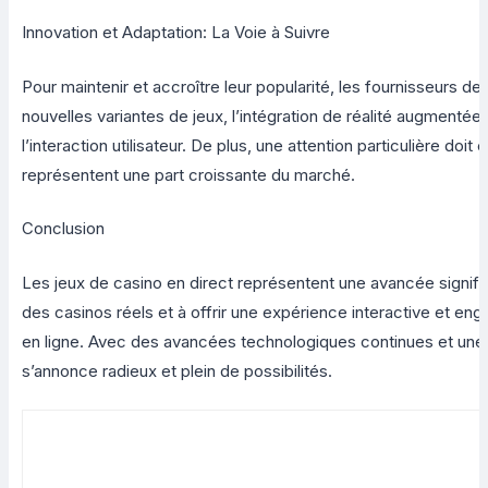
Innovation et Adaptation: La Voie à Suivre
Pour maintenir et accroître leur popularité, les fournisseurs de
nouvelles variantes de jeux, l’intégration de réalité augmentée p
l’interaction utilisateur. De plus, une attention particulière doi
représentent une part croissante du marché.
Conclusion
Les jeux de casino en direct représentent une avancée significa
des casinos réels et à offrir une expérience interactive et en
en ligne. Avec des avancées technologiques continues et une a
s’annonce radieux et plein de possibilités.