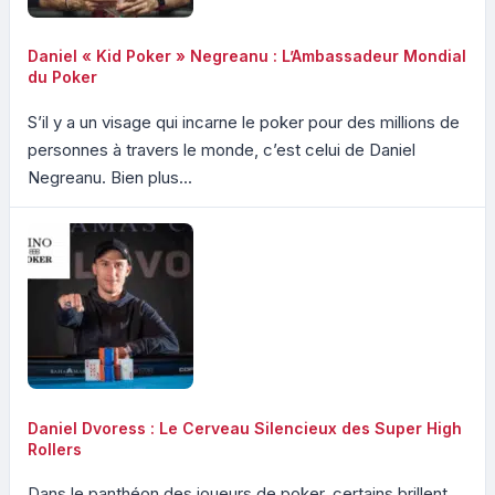
Daniel « Kid Poker » Negreanu : L’Ambassadeur Mondial
du Poker
S’il y a un visage qui incarne le poker pour des millions de
personnes à travers le monde, c’est celui de Daniel
Negreanu. Bien plus...
Daniel Dvoress : Le Cerveau Silencieux des Super High
Rollers
Dans le panthéon des joueurs de poker, certains brillent