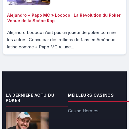
Alejandro « Papo MC » Lococo : La Révolution du Poker
Venue de la Scène Rap
Alejandro Lococo n’est pas un joueur de poker comme
les autres. Connu par des millions de fans en Amérique
latine comme « Papo MC », une...
LA DERNIÈRE ACTU DU
MEILLEURS CASINOS
POKER
Casino Hermes