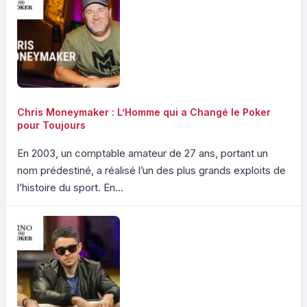
Chris Moneymaker : L’Homme qui a Changé le Poker
pour Toujours
En 2003, un comptable amateur de 27 ans, portant un
nom prédestiné, a réalisé l’un des plus grands exploits de
l’histoire du sport. En...