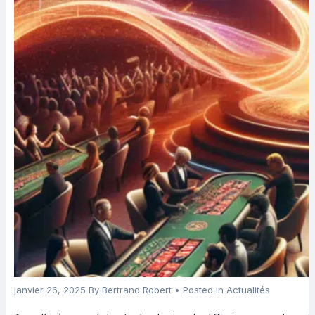
janvier 26, 2025
By
Bertrand Robert
• Posted in
Actualités