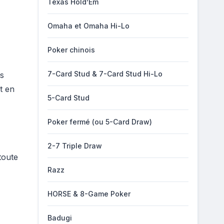
Texas Hold’Em
Omaha et Omaha Hi-Lo
Poker chinois
7-Card Stud & 7-Card Stud Hi-Lo
es
t en
5-Card Stud
Poker fermé (ou 5-Card Draw)
2-7 Triple Draw
toute
Razz
HORSE & 8-Game Poker
Badugi