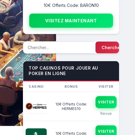
10€ Offerts Code: BARON10
VISITEZ MAINTENANT
TOP CASINOS POUR JOUER AU
POKER EN LIGNE
CASINO
BONUS
VISITER
VISITER
10€ Offerts Code:
HERMES10
Revue
VISITER
10€ Offerts Code: