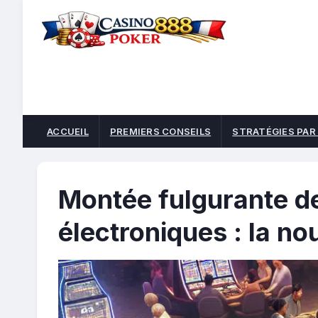
ACCUEIL
PREMIERS CONSEILS
STRATÉGIES PAR
Montée fulgurante de
électroniques : la no