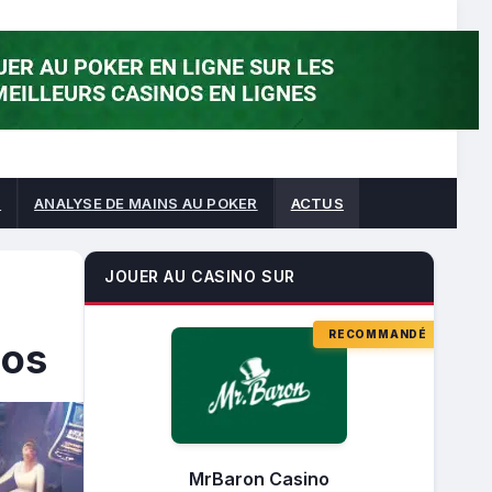
S
ANALYSE DE MAINS AU POKER
ACTUS
JOUER AU CASINO SUR
nos
MrBaron Casino