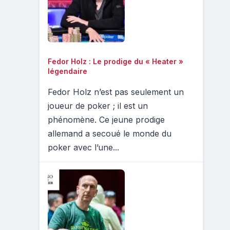
Fedor Holz : Le prodige du « Heater »
légendaire
Fedor Holz n’est pas seulement un
joueur de poker ; il est un
phénomène. Ce jeune prodige
allemand a secoué le monde du
poker avec l’une...