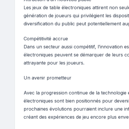
Les jeux de table électroniques attirent non seu
génération de joueurs qui privilégient les dispos
diversification du public peut potentiellement a
Compétitivité accrue
Dans un secteur aussi compétitif, l’innovation es
électroniques peuvent se démarquer de leurs co
attrayante pour les joueurs.
Un avenir prometteur
Avec la progression continue de la technologie et
électroniques sont bien positionnés pour deveni
prochaines évolutions pourraient inclure une int
créant des expériences de jeu encore plus envel