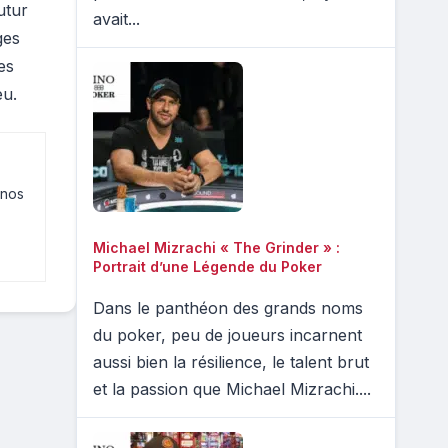
utur
avait...
ges
es
eu.
inos
Michael Mizrachi « The Grinder » :
Portrait d’une Légende du Poker
Dans le panthéon des grands noms
du poker, peu de joueurs incarnent
aussi bien la résilience, le talent brut
et la passion que Michael Mizrachi....