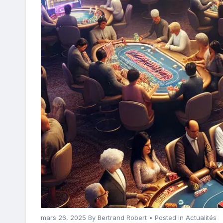
mars 26, 2025
By
Bertrand Robert
• Posted in
Actualités