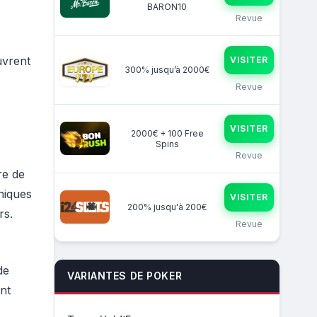
BARON10
Revue
uvrent
VISITER
300% jusqu’à 2000€
Revue
VISITER
2000€ + 100 Free
Spins
Revue
re de
oniques
VISITER
200% jusqu'à 200€
rs.
Revue
de
VARIANTES DE POKER
ent