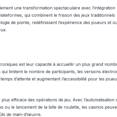
ement une transformation spectaculaire avec l’intégration
lateformes, qui combinent le frisson des jeux traditionnels
logie de pointe, redéfinissent l’expérience des joueurs et o
eux.
ctroniques est leur capacité à accueillir un plus grand nomb
 qui limitent le nombre de participants, les versions électr
 temps d’attente et augmentant l’accessibilité pour les joueu
lus efficace des opérations de jeu. Avec l’automatisation 
s ou le lancement de la bille de roulette, les casinos peuv
oûts de main-d’œuvre.