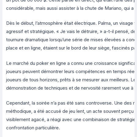
considérable, mais aussi assister à la chute de Mariano, qui a
Dès le début, l’atmosphère était électrique. Palma, un visage 
agressif et stratégique. « Je vais le détruire, » a-t-il pensé, 
tournure dramatique lorsqu’une série de mises élevées a condui
place et en ligne, étaient sur le bord de leur siège, fascinés
Le marché du poker en ligne a connu une croissance significat
joueurs peuvent démontrer leurs compétences en temps réel. 
joueurs de tous horizons, prêts à se mesurer aux meilleurs. Le 
démonstration de techniques et de nervosité rarement vue à c
Cependant, la soirée n’a pas été sans controverse. Une des ma
méthodique, a été accusé de jeu lent, un acte souvent perçu c
visiblement agacé, a réagi avec une combinaison de stratégie ré
confrontation particulière.