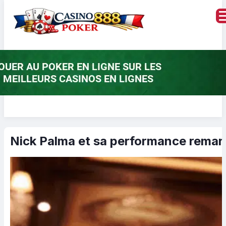
Nick Palma et sa performance remarq