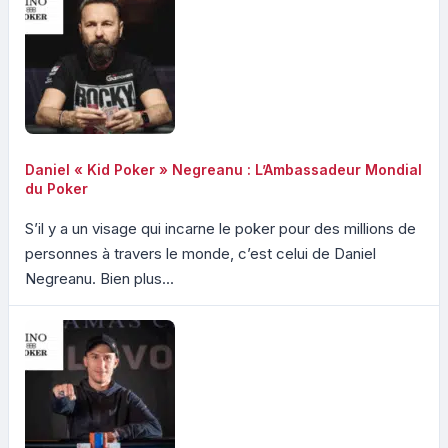
Daniel « Kid Poker » Negreanu : L’Ambassadeur Mondial
du Poker
S’il y a un visage qui incarne le poker pour des millions de
personnes à travers le monde, c’est celui de Daniel
Negreanu. Bien plus...