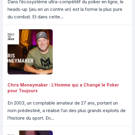
Dans l’écosystème ultra-compétitif du poker en ligne, le
heads-up (jeu en un contre un) est la forme la plus pure
du combat. Et dans cette...
Chris Moneymaker : L’Homme qui a Changé le Poker
pour Toujours
En 2003, un comptable amateur de 27 ans, portant un
nom prédestiné, a réalisé l’un des plus grands exploits de
l’histoire du sport. En...