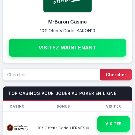
MrBaron Casino
10€ Offerts Code: BARON10
VISITEZ MAINTENANT
TOP CASINOS POUR JOUER AU POKER EN LIGNE
CASINO
BONUS
VISITER
VISITER
10€ Offerts Code: HERMES10