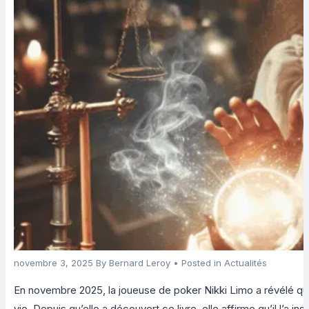
novembre 3, 2025
By
Bernard Leroy
• Posted in
Actualités
En novembre 2025, la joueuse de poker Nikki Limo a révélé qu
vie. Depuis qu’elle a découvert ce livre, elle affirme qu’il l’a