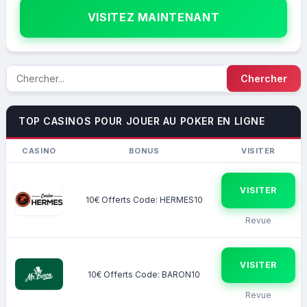
VISITEZ MAINTENANT
TOP CASINOS POUR JOUER AU POKER EN LIGNE
CASINO
BONUS
VISITER
VISITER
10€ Offerts Code: HERMES10
Revue
VISITER
10€ Offerts Code: BARON10
Revue