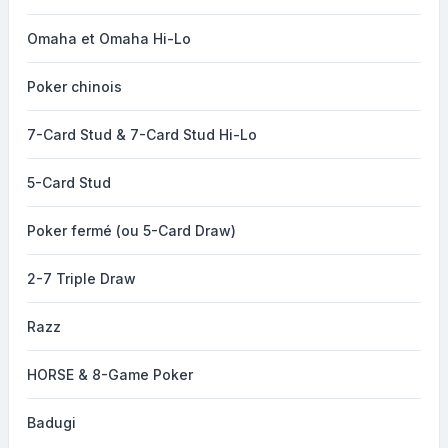
Omaha et Omaha Hi-Lo
Poker chinois
7-Card Stud & 7-Card Stud Hi-Lo
5-Card Stud
Poker fermé (ou 5-Card Draw)
2-7 Triple Draw
Razz
HORSE & 8-Game Poker
Badugi