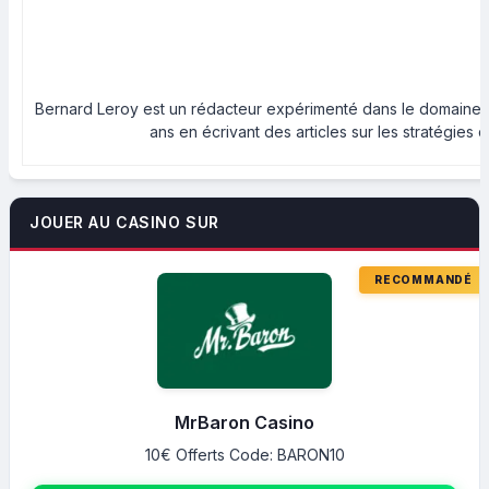
Bernard Leroy est un rédacteur expérimenté dans le domaine des 
ans en écrivant des articles sur les stratégies 
JOUER AU CASINO SUR
MrBaron Casino
10€ Offerts Code: BARON10