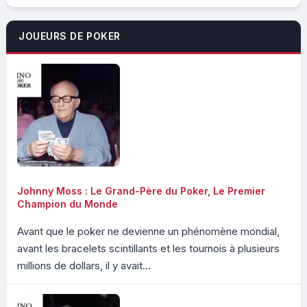
JOUEURS DE POKER
Johnny Moss : Le Grand-Père du Poker, Le Premier
Champion du Monde
Avant que le poker ne devienne un phénomène mondial,
avant les bracelets scintillants et les tournois à plusieurs
millions de dollars, il y avait...