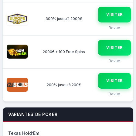
VISITER
300% jusqu’à 2000€
Revue
VISITER
2000€ + 100 Free Spins
Revue
VISITER
200% jusqu'à 200€
Revue
VARIANTES DE POKER
Texas Hold’Em