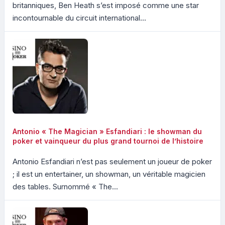
britanniques, Ben Heath s’est imposé comme une star
incontournable du circuit international...
Antonio « The Magician » Esfandiari : le showman du
poker et vainqueur du plus grand tournoi de l’histoire
Antonio Esfandiari n’est pas seulement un joueur de poker
; il est un entertainer, un showman, un véritable magicien
des tables. Surnommé « The...