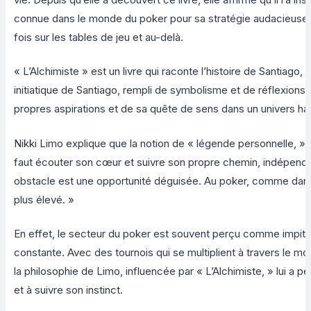
connue dans le monde du poker pour sa stratégie audacieuse e
fois sur les tables de jeu et au-delà.
« L’Alchimiste » est un livre qui raconte l’histoire de Santia
initiatique de Santiago, rempli de symbolisme et de réflexions s
propres aspirations et de sa quête de sens dans un univers h
Nikki Limo explique que la notion de « légende personnelle, » u
faut écouter son cœur et suivre son propre chemin, indépend
obstacle est une opportunité déguisée. Au poker, comme dans la
plus élevé. »
En effet, le secteur du poker est souvent perçu comme impitoy
constante. Avec des tournois qui se multiplient à travers le m
la philosophie de Limo, influencée par « L’Alchimiste, » lui a 
et à suivre son instinct.