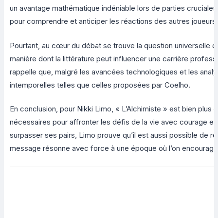
un avantage mathématique indéniable lors de parties crucial
pour comprendre et anticiper les réactions des autres joueurs.
Pourtant, au cœur du débat se trouve la question universelle d
manière dont la littérature peut influencer une carrière profess
rappelle que, malgré les avancées technologiques et les analy
intemporelles telles que celles proposées par Coelho.
En conclusion, pour Nikki Limo, « L’Alchimiste » est bien plus qu’
nécessaires pour affronter les défis de la vie avec courage e
surpasser ses pairs, Limo prouve qu’il est aussi possible de 
message résonne avec force à une époque où l’on encourage l