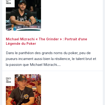
Michael Mizrachi « The Grinder » : Portrait d’une
Légende du Poker
Dans le panthéon des grands noms du poker, peu de
joueurs incarnent aussi bien la résilience, le talent brut et
la passion que Michael Mizrachi....