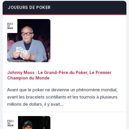
JOUEURS DE POKER
Johnny Moss : Le Grand-Père du Poker, Le Premier
Champion du Monde
Avant que le poker ne devienne un phénomène mondial,
avant les bracelets scintillants et les tournois à plusieurs
millions de dollars, il y avait...