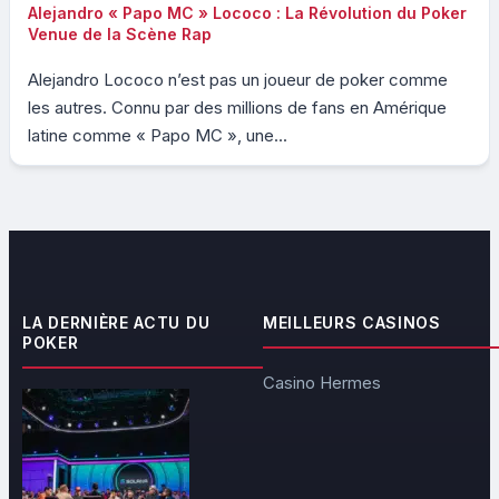
Alejandro « Papo MC » Lococo : La Révolution du Poker
Venue de la Scène Rap
Alejandro Lococo n’est pas un joueur de poker comme
les autres. Connu par des millions de fans en Amérique
latine comme « Papo MC », une...
LA DERNIÈRE ACTU DU
MEILLEURS CASINOS
POKER
Casino Hermes