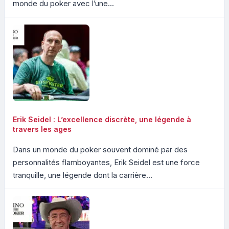
monde du poker avec l’une...
Erik Seidel : L’excellence discrète, une légende à
travers les ages
Dans un monde du poker souvent dominé par des
personnalités flamboyantes, Erik Seidel est une force
tranquille, une légende dont la carrière...