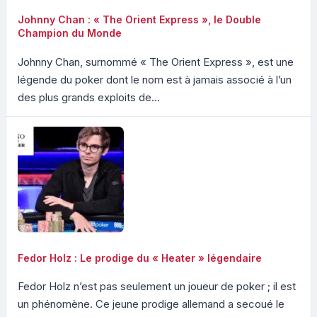
Johnny Chan : « The Orient Express », le Double
Champion du Monde
Johnny Chan, surnommé « The Orient Express », est une
légende du poker dont le nom est à jamais associé à l’un
des plus grands exploits de...
Fedor Holz : Le prodige du « Heater » légendaire
Fedor Holz n’est pas seulement un joueur de poker ; il est
un phénomène. Ce jeune prodige allemand a secoué le