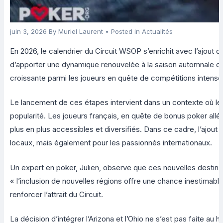
juin 3, 2026
By
Muriel Laurent
• Posted in
Actualités
En 2026, le calendrier du Circuit WSOP s’enrichit avec l’ajout
d’apporter une dynamique renouvelée à la saison automnale 
croissante parmi les joueurs en quête de compétitions intense
Le lancement de ces étapes intervient dans un contexte où le p
popularité. Les joueurs français, en quête de bonus poker allé
plus en plus accessibles et diversifiés. Dans ce cadre, l’ajout
locaux, mais également pour les passionnés internationaux.
Un expert en poker, Julien, observe que ces nouvelles destina
« l’inclusion de nouvelles régions offre une chance inestimable 
renforcer l’attrait du Circuit.
La décision d’intégrer l’Arizona et l’Ohio ne s’est pas faite 