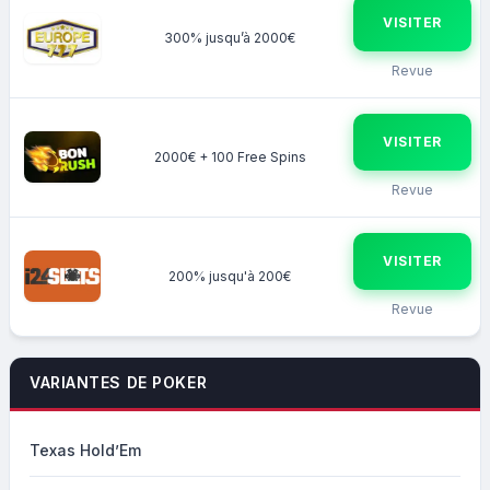
VISITER
300% jusqu’à 2000€
Revue
VISITER
2000€ + 100 Free Spins
Revue
VISITER
200% jusqu'à 200€
Revue
VARIANTES DE POKER
Texas Hold’Em