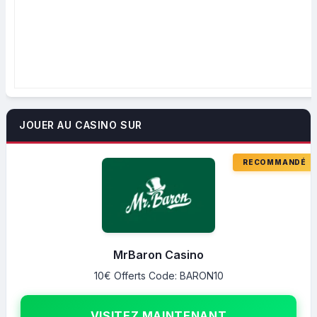
JOUER AU CASINO SUR
MrBaron Casino
10€ Offerts Code: BARON10
VISITEZ MAINTENANT