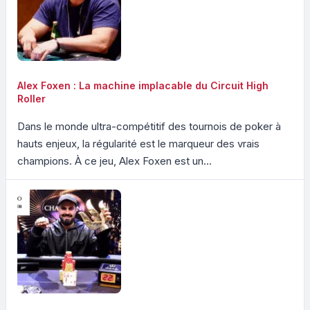
Alex Foxen : La machine implacable du Circuit High
Roller
Dans le monde ultra-compétitif des tournois de poker à
hauts enjeux, la régularité est le marqueur des vrais
champions. À ce jeu, Alex Foxen est un...