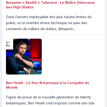
Benjamin « Ben86 » Tollerene : Le Maître Silencieux
des High Stakes
Dans l’univers impitoyable des plus hautes limites du
poker, où la moindre erreur technique se paie des
centaines de milliers de dollars, Benjamin...
Ben Heath : La Star Britannique à la Conquête du
Monde
Figure de proue de la nouvelle génération de talents
britanniques, Ben Heath s’est imposé comme une star