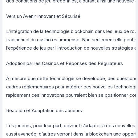
des conditions de jeu prédéfinies, ajoutant ainsi une nouvelle 
Vers un Avenir Innovant et Sécurisé
L’intégration de la technologie blockchain dans les jeux de r
traditionnel du casino est immense. Non seulement elle peut re
l’expérience de jeu par l’introduction de nouvelles stratégies et
Adoption par les Casinos et Réponses des Régulateurs
À mesure que cette technologie se développe, des questions 
cadres réglementaires pour intégrer ces nouvelles technologies
rapidement ces innovations pourraient bien se positionner co
Réaction et Adaptation des Joueurs
Les joueurs, pour leur part, devront s’adapter à ces nouvelles
aussi avancée, d’autres verront dans la blockchain une opport