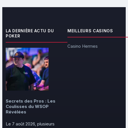
LA DERNIÈRE ACTU DU
MEILLEURS CASINOS
POKER
Casino Hermes
Secrets des Pros : Les
Coulisses du WSOP
Révélées
Le 7 août 2026, plusieurs