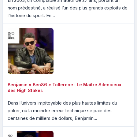
En 2003, un comptable amateur de 27 ans, portant un
nom prédestiné, a réalisé l’un des plus grands exploits de
l’histoire du sport. En...
Benjamin « Ben86 » Tollerene : Le Maître Silencieux
des High Stakes
Dans l’univers impitoyable des plus hautes limites du
poker, où la moindre erreur technique se paie des
centaines de milliers de dollars, Benjamin...