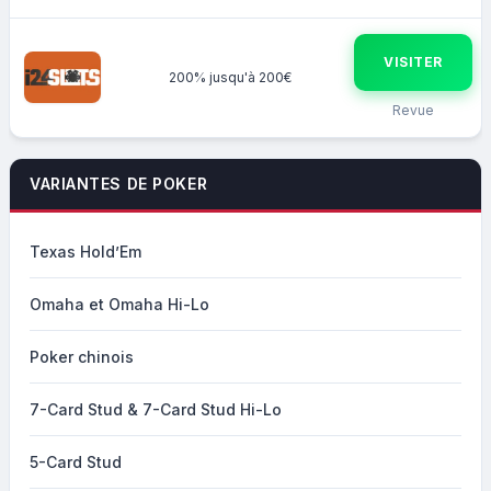
VISITER
200% jusqu'à 200€
Revue
VARIANTES DE POKER
Texas Hold’Em
Omaha et Omaha Hi-Lo
Poker chinois
7-Card Stud & 7-Card Stud Hi-Lo
5-Card Stud