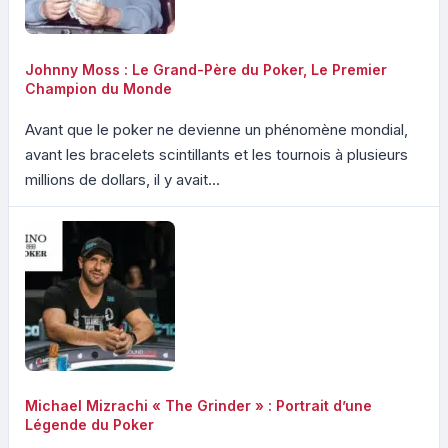
Johnny Moss : Le Grand-Père du Poker, Le Premier
Champion du Monde
Avant que le poker ne devienne un phénomène mondial,
avant les bracelets scintillants et les tournois à plusieurs
millions de dollars, il y avait...
Michael Mizrachi « The Grinder » : Portrait d’une
Légende du Poker