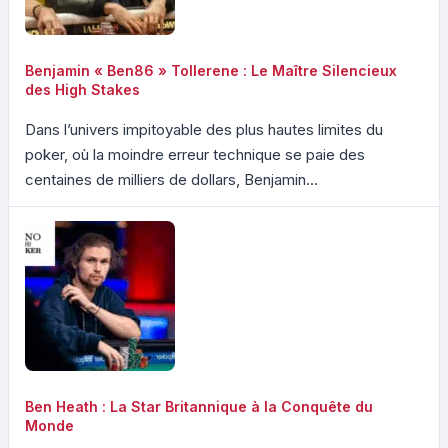
Benjamin « Ben86 » Tollerene : Le Maître Silencieux
des High Stakes
Dans l’univers impitoyable des plus hautes limites du
poker, où la moindre erreur technique se paie des
centaines de milliers de dollars, Benjamin...
Ben Heath : La Star Britannique à la Conquête du
Monde