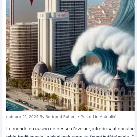
octobre 21, 2024
By
Bertrand Robert
• Posted in
Actualités
Le monde du casino ne cesse d’évoluer, introduisant constamm
table traditionnels, le blackjack reste un favori indétrônable. 