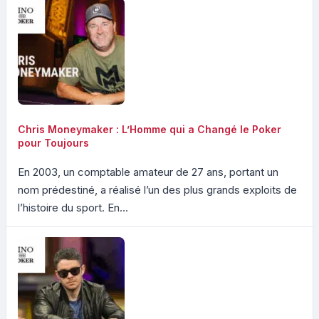
Chris Moneymaker : L’Homme qui a Changé le Poker
pour Toujours
En 2003, un comptable amateur de 27 ans, portant un
nom prédestiné, a réalisé l’un des plus grands exploits de
l’histoire du sport. En...