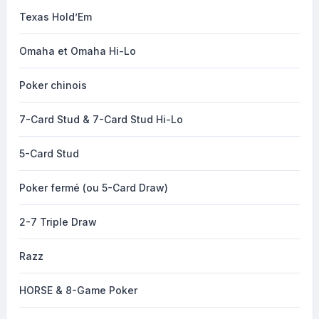
Texas Hold’Em
Omaha et Omaha Hi-Lo
Poker chinois
7-Card Stud & 7-Card Stud Hi-Lo
5-Card Stud
Poker fermé (ou 5-Card Draw)
2-7 Triple Draw
Razz
HORSE & 8-Game Poker