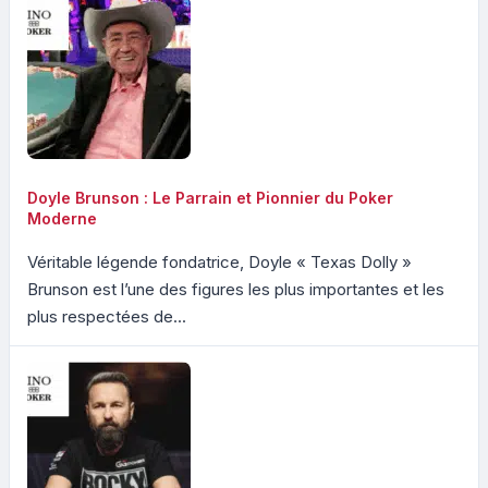
Doyle Brunson : Le Parrain et Pionnier du Poker
Moderne
Véritable légende fondatrice, Doyle « Texas Dolly »
Brunson est l’une des figures les plus importantes et les
plus respectées de...