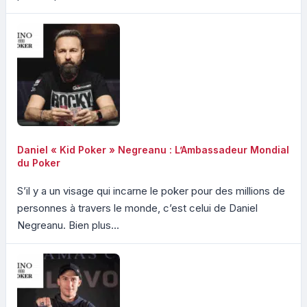
Daniel « Kid Poker » Negreanu : L’Ambassadeur Mondial
du Poker
S’il y a un visage qui incarne le poker pour des millions de
personnes à travers le monde, c’est celui de Daniel
Negreanu. Bien plus...