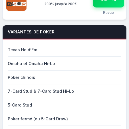
200% jusqu'à 200€
Revue
VARIANTES DE POKER
Texas Hold’Em
Omaha et Omaha Hi-Lo
Poker chinois
7-Card Stud & 7-Card Stud Hi-Lo
5-Card Stud
Poker fermé (ou 5-Card Draw)