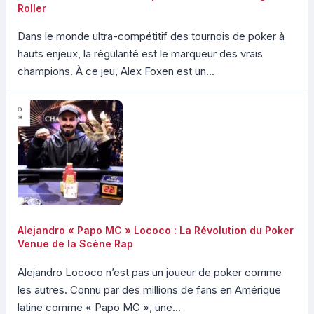
Roller
Dans le monde ultra-compétitif des tournois de poker à
hauts enjeux, la régularité est le marqueur des vrais
champions. À ce jeu, Alex Foxen est un...
Alejandro « Papo MC » Lococo : La Révolution du Poker
Venue de la Scène Rap
Alejandro Lococo n’est pas un joueur de poker comme
les autres. Connu par des millions de fans en Amérique
latine comme « Papo MC », une...