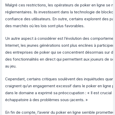
Malgré ces restrictions, les opérateurs de poker en ligne se m
réglementaires. Ils investissent dans la technologie de blockc
confiance des utilisateurs. En outre, certains explorent des pa
des marchés où les lois sont plus favorables.
Un autre aspect à considérer est l’évolution des comportemen
Internet, les jeunes générations sont plus enclines à participe
des entreprises de poker qui se concentrent désormais sur des
des fonctionnalités en direct qui permettent aux joueurs de se 
au jeu.
Cependant, certains critiques soulèvent des inquiétudes quant 
craignent qu’un engagement excessif dans le poker en ligne p
dans le domaine a exprimé sa préoccupation : « Il est crucial d
échappatoire à des problèmes sous-jacents. »
En fin de compte, l’avenir du poker en ligne semble prometteur, m