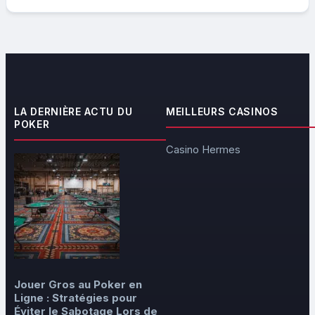
LA DERNIÈRE ACTU DU
MEILLEURS CASINOS
POKER
Casino Hermes
Jouer Gros au Poker en
Ligne : Stratégies pour
Éviter le Sabotage Lors de