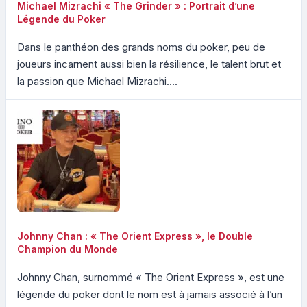
Michael Mizrachi « The Grinder » : Portrait d’une
Légende du Poker
Dans le panthéon des grands noms du poker, peu de
joueurs incarnent aussi bien la résilience, le talent brut et
la passion que Michael Mizrachi....
Johnny Chan : « The Orient Express », le Double
Champion du Monde
Johnny Chan, surnommé « The Orient Express », est une
légende du poker dont le nom est à jamais associé à l’un