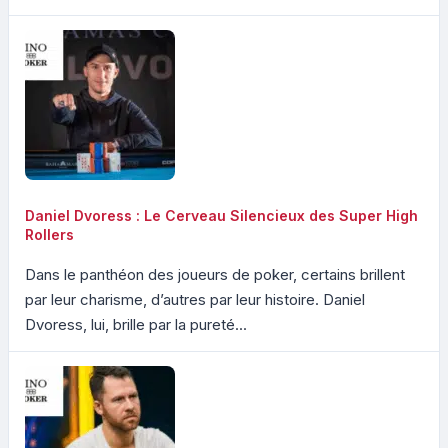
Daniel Dvoress : Le Cerveau Silencieux des Super High
Rollers
Dans le panthéon des joueurs de poker, certains brillent
par leur charisme, d’autres par leur histoire. Daniel
Dvoress, lui, brille par la pureté...