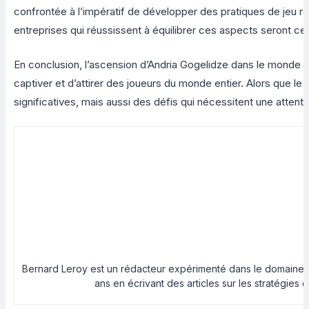
confrontée à l’impératif de développer des pratiques de jeu re
entreprises qui réussissent à équilibrer ces aspects seront cel
En conclusion, l’ascension d’Andria Gogelidze dans le monde du
captiver et d’attirer des joueurs du monde entier. Alors que 
significatives, mais aussi des défis qui nécessitent une atte
Bernard Leroy est un rédacteur expérimenté dans le domaine des 
ans en écrivant des articles sur les stratégies 