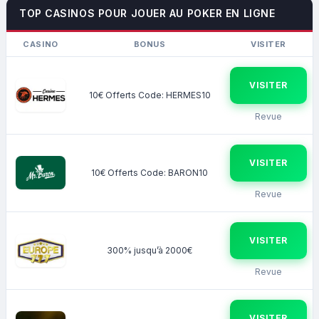
TOP CASINOS POUR JOUER AU POKER EN LIGNE
CASINO
BONUS
VISITER
VISITER
10€ Offerts Code: HERMES10
Revue
VISITER
10€ Offerts Code: BARON10
Revue
VISITER
300% jusqu’à 2000€
Revue
VISITER