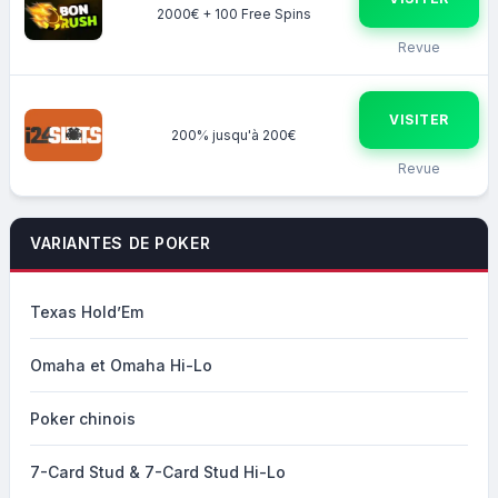
2000€ + 100 Free Spins
Revue
VISITER
200% jusqu'à 200€
Revue
VARIANTES DE POKER
Texas Hold’Em
Omaha et Omaha Hi-Lo
Poker chinois
7-Card Stud & 7-Card Stud Hi-Lo