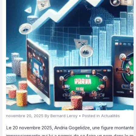
novembre 20, 2025
By
Bernard Leroy
• Posted in
Actualités
Le 20 novembre 2025, Andria Gogelidze, une figure montante d
impressionnante qui lui a permis de se faire un nom dans le mo