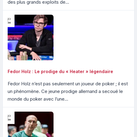
des plus grands exploits de...
Fedor Holz : Le prodige du « Heater » légendaire
Fedor Holz n’est pas seulement un joueur de poker ; il est
un phénomène. Ce jeune prodige allemand a secoué le
monde du poker avec l’une...