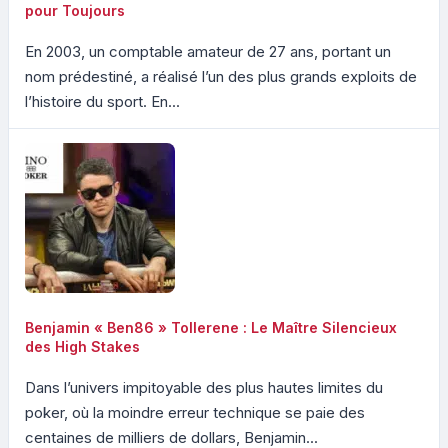
pour Toujours
En 2003, un comptable amateur de 27 ans, portant un
nom prédestiné, a réalisé l’un des plus grands exploits de
l’histoire du sport. En...
Benjamin « Ben86 » Tollerene : Le Maître Silencieux
des High Stakes
Dans l’univers impitoyable des plus hautes limites du
poker, où la moindre erreur technique se paie des
centaines de milliers de dollars, Benjamin...